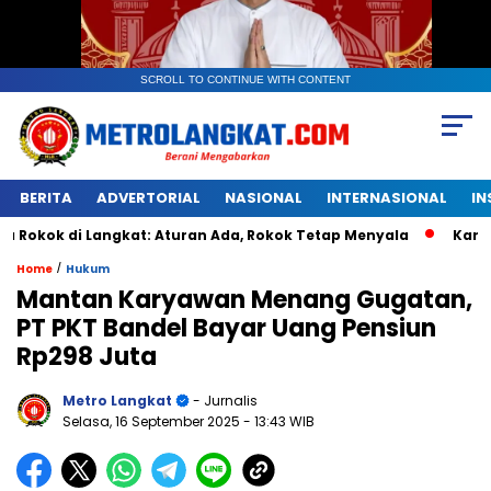
SCROLL TO CONTINUE WITH CONTENT
BERITA
ADVERTORIAL
NASIONAL
INTERNASIONAL
IN
i Langkat: Aturan Ada, Rokok Tetap Menyala
Kantongan Pl
/
Home
Hukum
Mantan Karyawan Menang Gugatan,
PT PKT Bandel Bayar Uang Pensiun
Rp298 Juta
Metro Langkat
- Jurnalis
Selasa, 16 September 2025
- 13:43 WIB