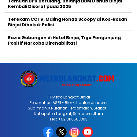
Temuan BPK Berulang, Belanja BBM Dishub Binjai
Kembali Disorot pada 2025
Terekam CCTV, Maling Honda Scoopy di Kos-kosan
Binjai Dibekuk Polisi
Razia Gabungan di Hotel Binjai, Tiga Pengunjung
Positif Narkoba Direhabilitasi
PT Metro Langkat Binjai
Perumahan ASRI - Blok-J , Jalan Jenderal
Sudirman, Kelurahan Perdamaian, Stabat -
Kabupaten Langkat, Sumatera Utara
Telp +62 8116583303