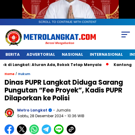
SCROLL TO CONTINUE WITH CONTENT
BERITA
ADVERTORIAL
NASIONAL
INTERNASIONAL
IN
gkat: Aturan Ada, Rokok Tetap Menyala
Kantongan Plastik
/
Home
Hukum
Dinas PUPR Langkat Diduga Sarang
Pungutan “Fee Proyek”, Kadis PUPR
Dilaporkan ke Polisi
Metro Langkat
- Jurnalis
Sabtu, 28 Desember 2024
- 10:36 WIB