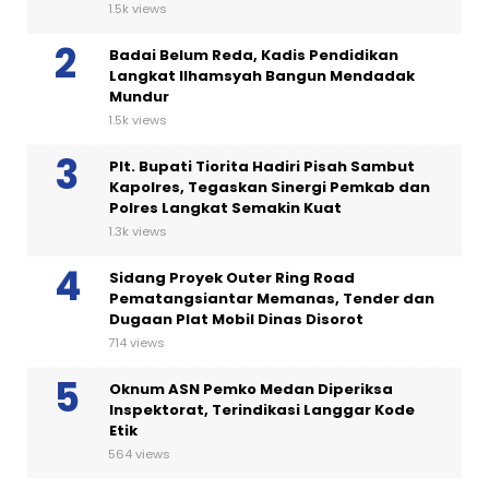
1.5k views
Badai Belum Reda, Kadis Pendidikan
Langkat Ilhamsyah Bangun Mendadak
Mundur
1.5k views
Plt. Bupati Tiorita Hadiri Pisah Sambut
Kapolres, Tegaskan Sinergi Pemkab dan
Polres Langkat Semakin Kuat
1.3k views
Sidang Proyek Outer Ring Road
Pematangsiantar Memanas, Tender dan
Dugaan Plat Mobil Dinas Disorot
714 views
Oknum ASN Pemko Medan Diperiksa
Inspektorat, Terindikasi Langgar Kode
Etik
564 views