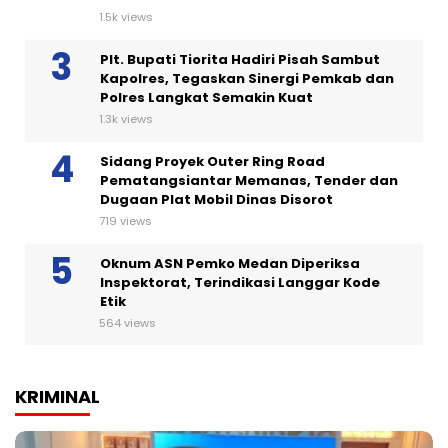
1.5k views
Plt. Bupati Tiorita Hadiri Pisah Sambut
Kapolres, Tegaskan Sinergi Pemkab dan
Polres Langkat Semakin Kuat
1.3k views
Sidang Proyek Outer Ring Road
Pematangsiantar Memanas, Tender dan
Dugaan Plat Mobil Dinas Disorot
719 views
Oknum ASN Pemko Medan Diperiksa
Inspektorat, Terindikasi Langgar Kode
Etik
564 views
KRIMINAL