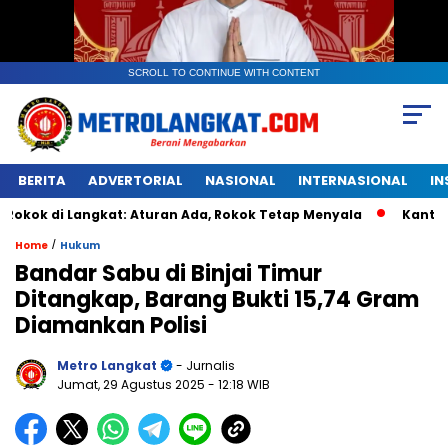
SCROLL TO CONTINUE WITH CONTENT
BERITA
ADVERTORIAL
NASIONAL
INTERNASIONAL
IN
 Langkat: Aturan Ada, Rokok Tetap Menyala
Kantongan Plas
/
Home
Hukum
Bandar Sabu di Binjai Timur
Ditangkap, Barang Bukti 15,74 Gram
Diamankan Polisi
Metro Langkat
- Jurnalis
Jumat, 29 Agustus 2025
- 12:18 WIB