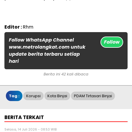
Editor :
Rhm
Follow WhatsApp Channel
Follow
www.metrolangkat.com untuk
update berita terbaru setiap
hari
Berita ini 42 kali dibaca
Tag :
Korupsi
Kota Binjai
PDAM Tirtasari Binjai
BERITA TERKAIT
Selasa, 14 Juli 2026 - 08:53 WIB