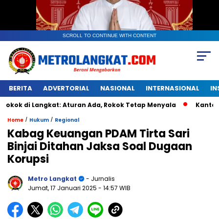
SCROLL TO CONTINUE WITH CONTENT
BERITA
ADVERTORIAL
NASIONAL
INTERNASIONAL
IN
Langkat: Aturan Ada, Rokok Tetap Menyala
Kantongan Plas
/
/
Home
Hukum
Regional
Kabag Keuangan PDAM Tirta Sari
Binjai Ditahan Jaksa Soal Dugaan
Korupsi
Metro Langkat
- Jurnalis
Jumat, 17 Januari 2025
- 14:57 WIB