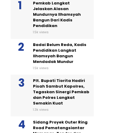
Pemkab Langkat
Jelaskan Alasan
Mundurnya Ilhamsyah
Bangun Dari Kadis
Pendidikan
1.5k views
Badai Belum Reda, Kadis
Pendidikan Langkat
Ilhamsyah Bangun
Mendadak Mundur
1.5k views
Plt. Bupati Tiorita Hadiri
Pisah Sambut Kapolres,
Tegaskan Sinergi Pemkab
dan Polres Langkat
Semakin Kuat
1.3k views
Sidang Proyek Outer Ring
Road Pematangsiantar