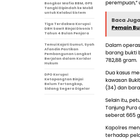
perempuan,” u
Bongkar Mafia BBM, GPS
Tangki Dipindah ke Mobil
untuk Kelabui Sistem
Baca Juga 
Tiga Terdakwa Korupsi
Pemain Bu
DBH Sawit Binjai Divonis 1
Tahun 4 Bulan Penjara
Dalam operasi
Temui Kajati Sumut, Syah
Afandin Pastikan
barang bukti 
Pembangunan Langkat
Berjalan dalam Koridor
782,88 gram.
Hukum
Dua kasus men
DPO Korupsi
Ketapangtan Binjai
kawasan Buki
Belum Tertangkap,
(34) dan bara
Sidang Segera Digelar
Selain itu, p
Tanjung Pura 
seberat 665 
Kapolres men
terhadap pela