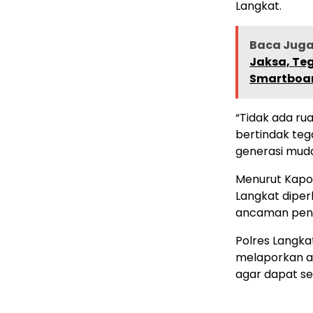
Langkat.
Baca Juga 
Jaksa, Te
Smartboa
“Tidak ada ru
bertindak te
generasi muda
Menurut Kapol
Langkat diper
ancaman peny
Polres Langka
melaporkan ak
agar dapat seg