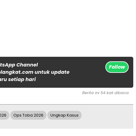
atsApp Channel
Follow
langkat.com untuk update
aru setiap hari
Berita ini 54 kali dibaca
2026
Ops Toba 2026
Ungkap Kasus