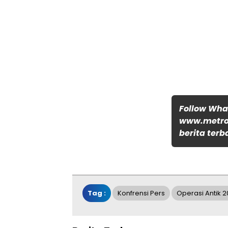
Follow Wh
www.metro
berita terb
Tag :
Konfrensi Pers
Operasi Antik 