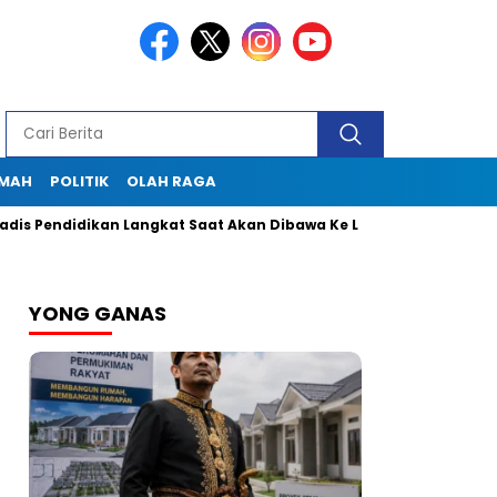
KMAH
POLITIK
OLAH RAGA
ndidikan Langkat Saat Akan Dibawa Ke Lapas
Seklur Pekan G
YONG GANAS