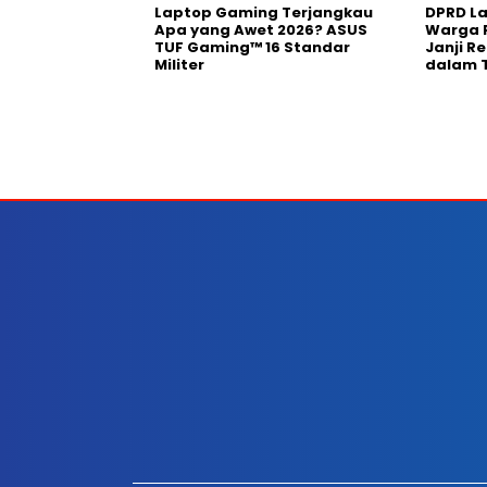
Laptop Gaming Terjangkau
DPRD La
Apa yang Awet 2026? ASUS
Warga P
TUF Gaming™ 16 Standar
Janji R
Militer
dalam 