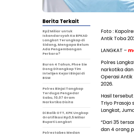
Berita Terkait
Foto : Kapolr
Rp2 Miliar untuk
Iskandarsyah Ka BPKAD
Antik Toba 202
Langkat Terungkap di
Sidang, Mengapa Belum
Ada Pengembangan
LANGKAT –
m
Perkara?
Polres Langka
Buron 4 Tahun, Phoe Sie
narkotika da
Dong Ditangkap Tim
Intelijen Kejari Binjai di
Operasi Antik
BSM
2026.
Polres Binjai Tangkap
Terduga Pengedar
Hasil tersebu
Sabu, 10,07 Gram
Narkotika Disita
Triyo Prasojo 
Langkat, Juma
Di Balik OTT, KPK Ungkap
Gratifikasi Rp3,5 Miliar
“Dari 35 ter
Bupati Langkat
dan 4 orang pe
Polrestabes Medan