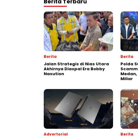
Berita Terbaru
Berita
Berita
Jalan Strategis di Nias Utara
Polda S
Akhirnya Diaspal Era Bobby
Scammin
Nasution
Medan, 
Miliar
Advertorial
Berita