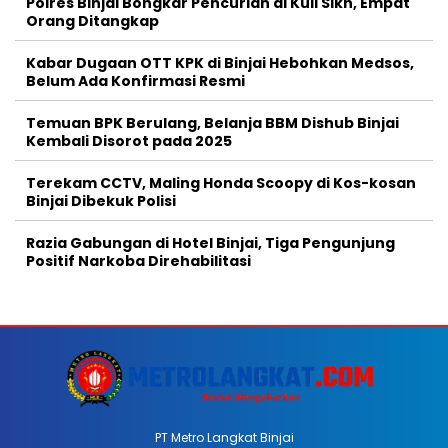
Polres Binjai Bongkar Pencurian di Kuil Sikh, Empat
Orang Ditangkap
Kabar Dugaan OTT KPK di Binjai Hebohkan Medsos,
Belum Ada Konfirmasi Resmi
Temuan BPK Berulang, Belanja BBM Dishub Binjai
Kembali Disorot pada 2025
Terekam CCTV, Maling Honda Scoopy di Kos-kosan
Binjai Dibekuk Polisi
Razia Gabungan di Hotel Binjai, Tiga Pengunjung
Positif Narkoba Direhabilitasi
PT Metro Langkat Binjai