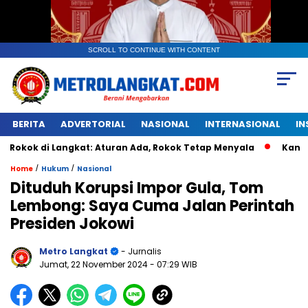
SCROLL TO CONTINUE WITH CONTENT
BERITA
ADVERTORIAL
NASIONAL
INTERNASIONAL
IN
 Langkat: Aturan Ada, Rokok Tetap Menyala
Kantongan Pla
/
/
Home
Hukum
Nasional
Dituduh Korupsi Impor Gula, Tom
Lembong: Saya Cuma Jalan Perintah
Presiden Jokowi
Metro Langkat
- Jurnalis
Jumat, 22 November 2024
- 07:29 WIB