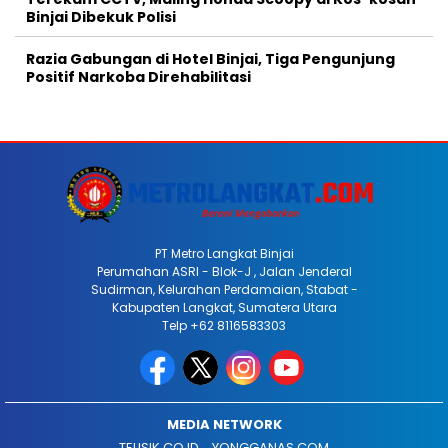
Binjai Dibekuk Polisi
Razia Gabungan di Hotel Binjai, Tiga Pengunjung
Positif Narkoba Direhabilitasi
PT Metro Langkat Binjai
Perumahan ASRI - Blok-J , Jalan Jenderal
Sudirman, Kelurahan Perdamaian, Stabat -
Kabupaten Langkat, Sumatera Utara
Telp +62 8116583303
MEDIA NETWORK
TELISIK.CO.ID
YONGGANAS.COM