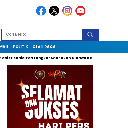
KMAH
POLITIK
OLAH RAGA
ndidikan Langkat Saat Akan Dibawa Ke Lapas
Seklur Pekan G