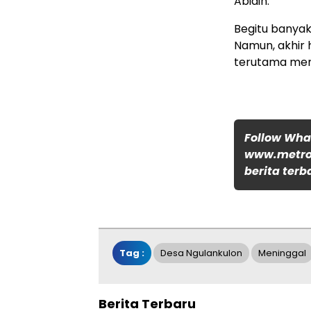
Abidin.
Begitu banyak
Namun, akhir 
terutama meng
Follow Wh
www.metro
berita terb
Tag :
Desa Ngulankulon
Meninggal
Berita Terbaru