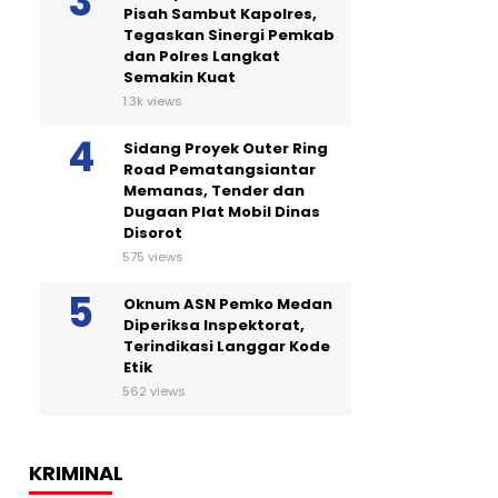
Pisah Sambut Kapolres,
Tegaskan Sinergi Pemkab
dan Polres Langkat
Semakin Kuat
1.3k views
Sidang Proyek Outer Ring
Road Pematangsiantar
Memanas, Tender dan
Dugaan Plat Mobil Dinas
Disorot
575 views
Oknum ASN Pemko Medan
Diperiksa Inspektorat,
Terindikasi Langgar Kode
Etik
562 views
KRIMINAL