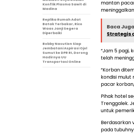
mantan pacar
Konflik Plasma Sawit di
Madina
meninggalkan 
Replika Rumah Adat
Batak Terbakar, Rico
Baca Juga 
Waas Janji Segera
Diperbaiki
Strategis
Bobby Nasution Siap
Jembatani Aspirasi Ojol
“Jam 5 pagi, 
Sumut ke DPR RI, Dorong
telah meningga
Hadirnya UU
Transportasi Online
“Korban ditem
kondisi mulut
pacar korban,
Pihak hotel s
Trenggalek. 
untuk pemeriks
Berdasarkan v
pada tubuhny