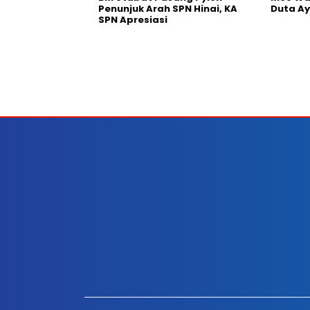
Penunjuk Arah SPN Hinai, KA
Duta A
SPN Apresiasi