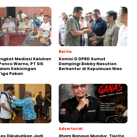
Berita
ngkat Mediasi Keluhan
Komisi D DPRD Sumut
onco Warno, PT SIS
Dampingi Bobby Nasution
edam Kebisingan
Berkantor di Kepulauan Nias
Tiga Pekan
Advertorial
as Dikukuhkan Jadi
Ilham Bangun Mundur, Tiorita