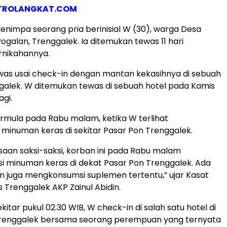
TROLANGKAT.COM
menimpa seorang pria berinisial W (30), warga Desa
ogalan, Trenggalek. Ia ditemukan tewas 11 hari
rnikahannya.
tewas usai check-in dengan mantan kekasihnya di sebuah
ggalek. W ditemukan tewas di sebuah hotel pada Kamis
agi.
bermula pada Rabu malam, ketika W terlihat
inuman keras di sekitar Pasar Pon Trenggalek.
saan saksi-saksi, korban ini pada Rabu malam
 minuman keras di dekat Pasar Pon Trenggalek. Ada
 juga mengkonsumsi suplemen tertentu,” ujar Kasat
s Trenggalek AKP Zainul Abidin.
kitar pukul 02.30 WIB, W check-in di salah satu hotel di
enggalek bersama seorang perempuan yang ternyata