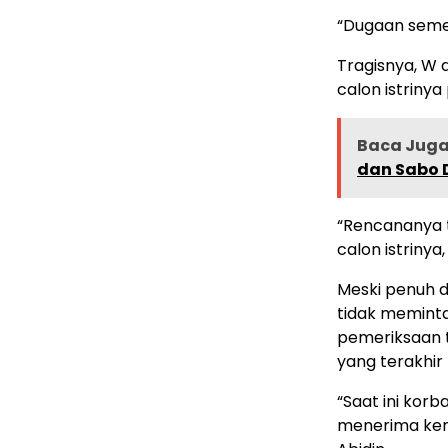
“Dugaan semen
Tragisnya, W
calon istriny
Baca Juga 
dan Sabo 
“Rencananya 
calon istrinya
Meski penuh 
tidak meminta 
pemeriksaan 
yang terakhi
“Saat ini kor
menerima kema