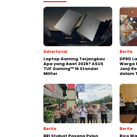
Advertorial
Berita
Laptop Gaming Terjangkau
DPRD La
Apa yang Awet 2026? ASUS
Warga P
TUF Gaming™ 16 Standar
Janji R
Militer
dalam 
Berita
Berita
BRI Stabat Pasang Pylon
Rico Wa