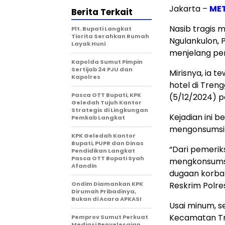
Jakarta –
ME
Berita Terkait
Nasib tragis 
Plt. Bupati Langkat
Tiorita Serahkan Rumah
Ngulankulon, P
Layak Huni
menjelang pe
Kapolda Sumut Pimpin
Sertijab 24 PJU dan
Mirisnya, ia 
Kapolres
hotel di Tren
Pasca OTT Bupati, KPK
(5/12/2024) p
Geledah Tujuh Kantor
Strategis di Lingkungan
Kejadian ini 
Pemkab Langkat
mengonsumsi m
KPK Geledah Kantor
Bupati, PUPR dan Dinas
“Dari pemerik
Pendidikan Langkat
Pasca OTT Bupati Syah
mengkonsumsi
Afandin
dugaan korban
Ondim Diamankan KPK
Reskrim Polre
Dirumah Pribadinya,
Bukan di Acara APKASI
Usai minum, se
Kecamatan Tr
Pemprov Sumut Perkuat
Mediasi Penyelesaian