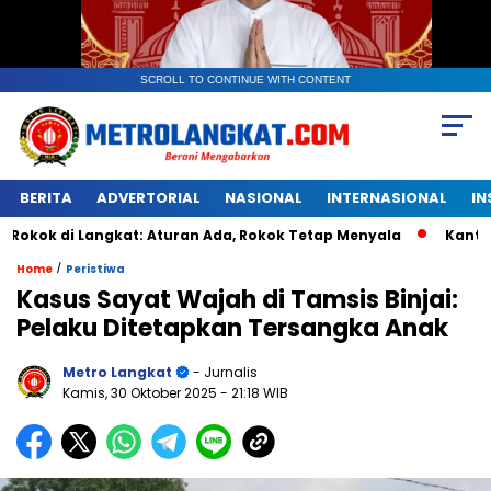
SCROLL TO CONTINUE WITH CONTENT
BERITA
ADVERTORIAL
NASIONAL
INTERNASIONAL
IN
 Langkat: Aturan Ada, Rokok Tetap Menyala
Kantongan Pla
/
Home
Peristiwa
Kasus Sayat Wajah di Tamsis Binjai:
Pelaku Ditetapkan Tersangka Anak
Metro Langkat
- Jurnalis
Kamis, 30 Oktober 2025
- 21:18 WIB