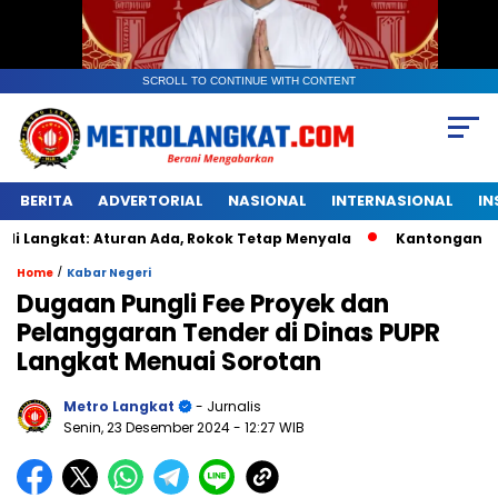
SCROLL TO CONTINUE WITH CONTENT
BERITA
ADVERTORIAL
NASIONAL
INTERNASIONAL
IN
t: Aturan Ada, Rokok Tetap Menyala
Kantongan Plastik Ber
/
Home
Kabar Negeri
Dugaan Pungli Fee Proyek dan
Pelanggaran Tender di Dinas PUPR
Langkat Menuai Sorotan
Metro Langkat
- Jurnalis
Senin, 23 Desember 2024
- 12:27 WIB