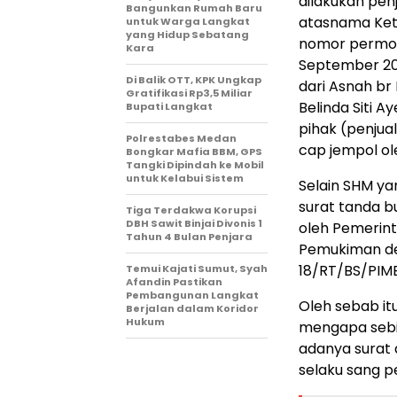
dilakukan pen
Bangunkan Rumah Baru
atasnama Ketu
untuk Warga Langkat
yang Hidup Sebatang
nomor permoh
Kara
September 202
Di Balik OTT, KPK Ungkap
dari Asnah br 
Gratifikasi Rp3,5 Miliar
Belinda Siti A
Bupati Langkat
pihak (penjua
Polrestabes Medan
cap jempol ole
Bongkar Mafia BBM, GPS
Tangki Dipindah ke Mobil
untuk Kelabui Sistem
Selain SHM y
surat tanda b
Tiga Terdakwa Korupsi
DBH Sawit Binjai Divonis 1
oleh Pemerint
Tahun 4 Bulan Penjara
Pemukiman de
18/RT/BS/PIMB
Temui Kajati Sumut, Syah
Afandin Pastikan
Pembangunan Langkat
Oleh sebab i
Berjalan dalam Koridor
Hukum
mengapa sebid
adanya surat 
selaku sang pe