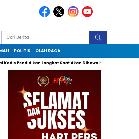
KMAH
POLITIK
OLAH RAGA
 Pendidikan Langkat Saat Akan Dibawa Ke Lapas
Seklur Peka