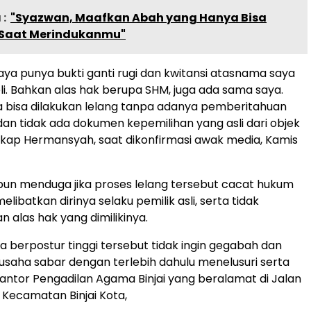
:
"Syazwan, Maafkan Abah yang Hanya Bisa
Saat Merindukanmu"
saya punya bukti ganti rugi dan kwitansi atasnama saya
i. Bahkan alas hak berupa SHM, juga ada sama saya.
 bisa dilakukan lelang tanpa adanya pemberitahuan
an tidak ada dokumen kepemilihan yang asli dari objek
gkap Hermansyah, saat dikonfirmasi awak media, Kamis
un menduga jika proses lelang tersebut cacat hukum
elibatkan dirinya selaku pemilik asli, serta tidak
 alas hak yang dimilikinya.
ia berpostur tinggi tersebut tidak ingin gegabah dan
aha sabar dengan terlebih dahulu menelusuri serta
ntor Pengadilan Agama Binjai yang beralamat di Jalan
, Kecamatan Binjai Kota,