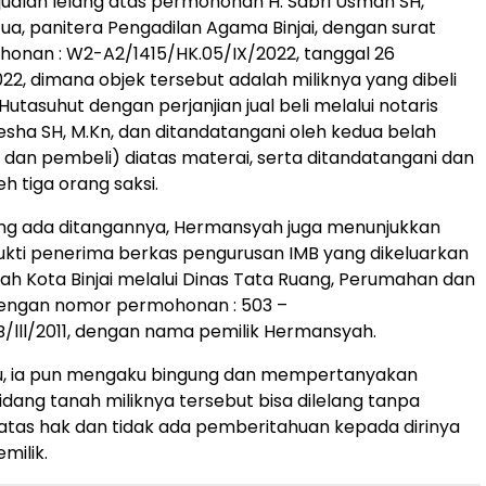
jualan lelang atas permohonan H. Sabri Usman SH,
a, panitera Pengadilan Agama Binjai, dengan surat
onan : W2-A2/1415/HK.05/IX/2022, tanggal 26
2, dimana objek tersebut adalah miliknya yang dibeli
Hutasuhut dengan perjanjian jual beli melalui notaris
yesha SH, M.Kn, dan ditandatangani oleh kedua belah
l dan pembeli) diatas materai, serta ditandatangani dan
h tiga orang saksi.
ang ada ditangannya, Hermansyah juga menunjukkan
ukti penerima berkas pengurusan IMB yang dikeluarkan
ah Kota Binjai melalui Dinas Tata Ruang, Perumahan dan
ngan nomor permohonan : 503 –
/lll/2011, dengan nama pemilik Hermansyah.
tu, ia pun mengaku bingung dan mempertanyakan
ang tanah miliknya tersebut bisa dilelang tanpa
atas hak dan tidak ada pemberitahuan kepada dirinya
milik.