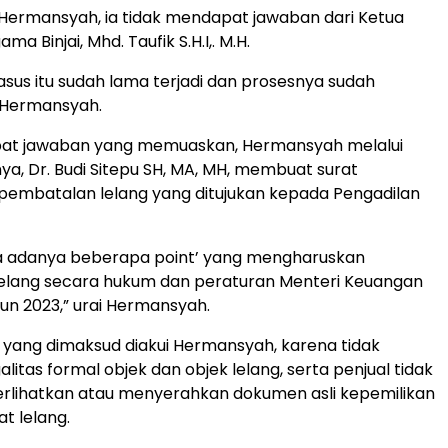
Hermansyah, ia tidak mendapat jawaban dari Ketua
a Binjai, Mhd. Taufik S.H.I,. M.H.
kasus itu sudah lama terjadi dan prosesnya sudah
r Hermansyah.
at jawaban yang memuaskan, Hermansyah melalui
a, Dr. Budi Sitepu SH, MA, MH, membuat surat
embatalan lelang yang ditujukan kepada Pengadilan
na adanya beberapa point’ yang mengharuskan
elang secara hukum dan peraturan Menteri Keuangan
un 2023,” urai Hermansyah.
 yang dimaksud diakui Hermansyah, karena tidak
itas formal objek dan objek lelang, serta penjual tidak
lihatkan atau menyerahkan dokumen asli kepemilikan
t lelang.