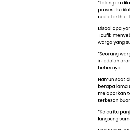
“Lelang itu d
proses itu di
nada terlihat t
Disoal apa ya
Taufik menyeb
warga yang s
“Seorang war
ini adalah or
bebernya.
Namun saat d
berapa lama 
melaporkan ta
terkesan bua
“Kalau itu pan
langsung sama