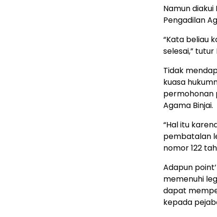
Namun diakui 
Pengadilan Agam
“Kata beliau 
selesai,” tutu
Tidak mendap
kuasa hukumny
permohonan p
Agama Binjai.
“Hal itu kare
pembatalan l
nomor 122 tah
Adapun point’
memenuhi legal
dapat memper
kepada pejaba