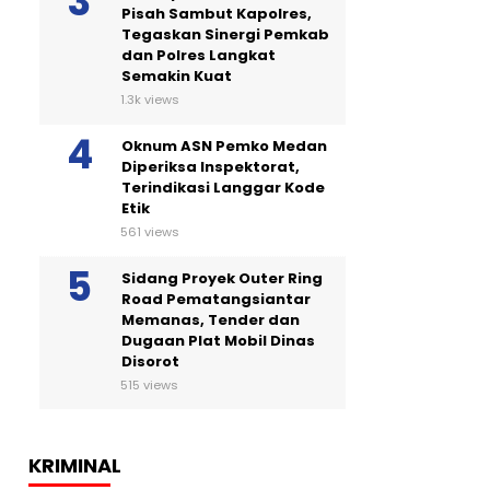
Pisah Sambut Kapolres,
Tegaskan Sinergi Pemkab
dan Polres Langkat
Semakin Kuat
1.3k views
Oknum ASN Pemko Medan
Diperiksa Inspektorat,
Terindikasi Langgar Kode
Etik
561 views
Sidang Proyek Outer Ring
Road Pematangsiantar
Memanas, Tender dan
Dugaan Plat Mobil Dinas
Disorot
515 views
KRIMINAL