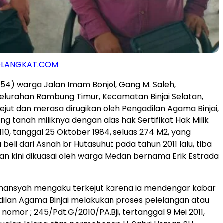
LANGKAT.COM
4) warga Jalan Imam Bonjol, Gang M. Saleh,
Kelurahan Rambung Timur, Kecamatan Binjai Selatan,
jut dan merasa dirugikan oleh Pengadilan Agama Binjai,
g tanah miliknya dengan alas hak Sertifikat Hak Milik
10, tanggal 25 Oktober 1984, seluas 274 M2, yang
beli dari Asnah br Hutasuhut pada tahun 2011 lalu, tiba
 dan kini dikuasai oleh warga Medan bernama Erik Estrada
mansyah mengaku terkejut karena ia mendengar kabar
ilan Agama Binjai melakukan proses pelelangan atau
nomor ; 245/Pdt.G/2010/PA.Bji, tertanggal 9 Mei 2011,