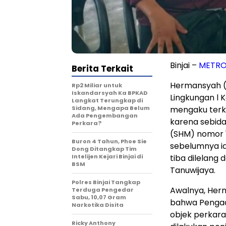
Binjai –
METRO
Berita Terkait
Hermansyah (5
Rp2 Miliar untuk
Iskandarsyah Ka BPKAD
Lingkungan l 
Langkat Terungkap di
Sidang, Mengapa Belum
mengaku terke
Ada Pengembangan
karena sebidan
Perkara?
(SHM) nomor 1
Buron 4 Tahun, Phoe Sie
sebelumnya ia 
Dong Ditangkap Tim
Intelijen Kejari Binjai di
tiba dilelang
BSM
Tanuwijaya.
Polres Binjai Tangkap
Awalnya, Her
Terduga Pengedar
Sabu, 10,07 Gram
bahwa Pengad
Narkotika Disita
objek perkara 
Ricky Anthony