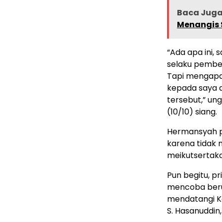
Baca Juga 
Menangis 
“Ada apa ini, 
selaku pembel
Tapi mengapa
kepada saya d
tersebut,” un
(10/10) siang.
Hermansyah p
karena tidak m
meikutsertakan
Pun begitu, pr
mencoba berus
mendatangi Ka
S. Hasanuddin