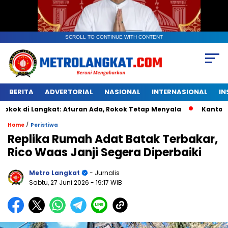
SCROLL TO CONTINUE WITH CONTENT
BERITA
ADVERTORIAL
NASIONAL
INTERNASIONAL
IN
angkat: Aturan Ada, Rokok Tetap Menyala
Kantongan Plasti
/
Home
Peristiwa
Replika Rumah Adat Batak Terbakar,
Rico Waas Janji Segera Diperbaiki
Metro Langkat
- Jurnalis
Sabtu, 27 Juni 2026
- 19:17 WIB