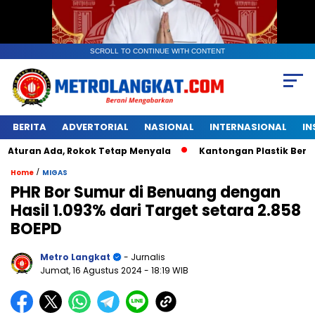
SCROLL TO CONTINUE WITH CONTENT
BERITA
ADVERTORIAL
NASIONAL
INTERNASIONAL
IN
 Ada, Rokok Tetap Menyala
Kantongan Plastik Berwarna Kun
/
Home
MIGAS
PHR Bor Sumur di Benuang dengan
Hasil 1.093% dari Target setara 2.858
BOEPD
Metro Langkat
- Jurnalis
Jumat, 16 Agustus 2024
- 18:19 WIB