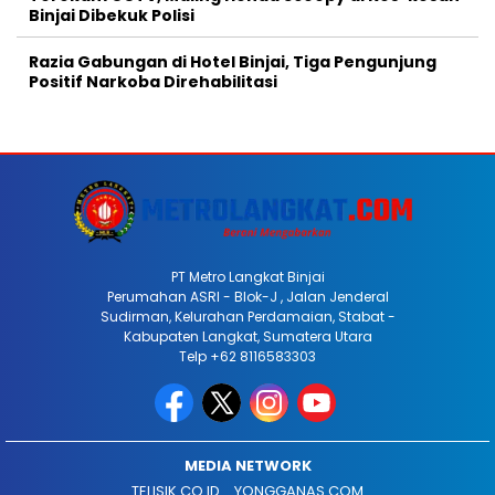
Binjai Dibekuk Polisi
Razia Gabungan di Hotel Binjai, Tiga Pengunjung
Positif Narkoba Direhabilitasi
PT Metro Langkat Binjai
Perumahan ASRI - Blok-J , Jalan Jenderal
Sudirman, Kelurahan Perdamaian, Stabat -
Kabupaten Langkat, Sumatera Utara
Telp +62 8116583303
MEDIA NETWORK
TELISIK.CO.ID
YONGGANAS.COM