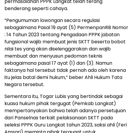
permasalahan PPPK Langkat telah terang
benderang seperti cahaya.
“Pengumuman lowongan secara regulasi
sebagaimana Pasal 19 ayat (5) PermenpanRB Nomor
: 14 Tahun 2023 tentang Pengadaan PPPK jabatan
fungsional wajib membuat jenis SKTT beserta bobot
nilai tes yang akan diselenggarakan dan wajib
membuat dan menyusun pedoman teknis
sebagaimana pasal 17 ayat (1) dan (3). Namun
faktanya hal tersebut tidak pernah ada oleh karena
itu jelas batal demi hukum,” beber Ahli Hukum Tata
Negara tersebut.
Sementara itu, Togar Lubis yang bertindak sebagai
kuasa hukum pihak tergugat (Pemkab Langkat)
mempertanyakan bahwa telah adanya persetujuan
dari Panselnas terkait pelaksanaan SKTT pada
seleksi PPPK Guru Langkat tahun 2023, saksi ahli (Feri
Amsari) meminta pihak tergugat untuk