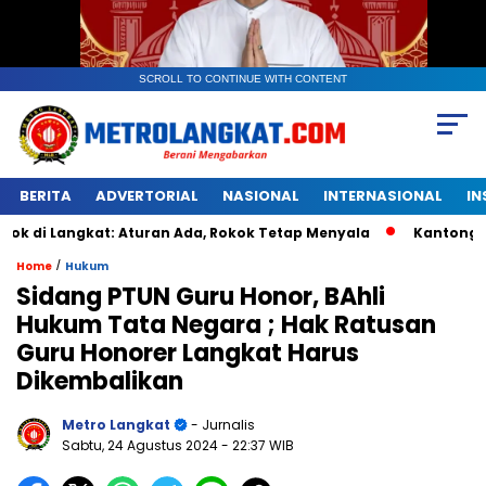
SCROLL TO CONTINUE WITH CONTENT
BERITA
ADVERTORIAL
NASIONAL
INTERNASIONAL
IN
gkat: Aturan Ada, Rokok Tetap Menyala
Kantongan Plastik 
/
Home
Hukum
Sidang PTUN Guru Honor, BAhli
Hukum Tata Negara ; Hak Ratusan
Guru Honorer Langkat Harus
Dikembalikan
Metro Langkat
- Jurnalis
Sabtu, 24 Agustus 2024
- 22:37 WIB