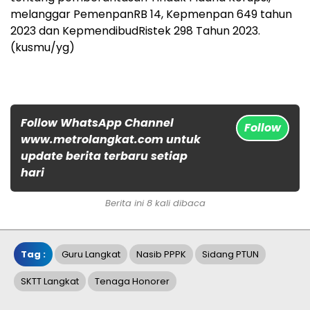
melanggar PemenpanRB 14, Kepmenpan 649 tahun
2023 dan KepmendibudRistek 298 Tahun 2023.
(kusmu/yg)
Follow WhatsApp Channel
Follow
www.metrolangkat.com untuk
update berita terbaru setiap
hari
Berita ini 8 kali dibaca
Tag :
Guru Langkat
Nasib PPPK
Sidang PTUN
SKTT Langkat
Tenaga Honorer