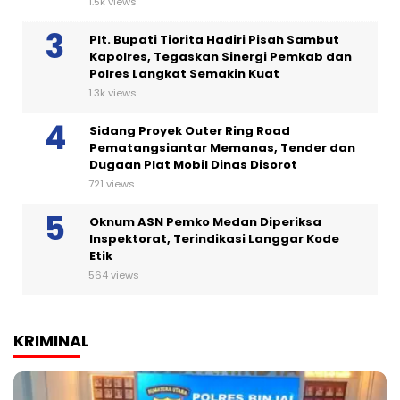
1.5k views
Plt. Bupati Tiorita Hadiri Pisah Sambut
Kapolres, Tegaskan Sinergi Pemkab dan
Polres Langkat Semakin Kuat
1.3k views
Sidang Proyek Outer Ring Road
Pematangsiantar Memanas, Tender dan
Dugaan Plat Mobil Dinas Disorot
721 views
Oknum ASN Pemko Medan Diperiksa
Inspektorat, Terindikasi Langgar Kode
Etik
564 views
KRIMINAL