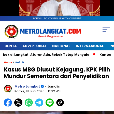
SCROLL TO CONTINUE WITH CONTENT
BERITA
ADVERTORIAL
NASIONAL
INTERNASIONAL
IN
ngkat: Aturan Ada, Rokok Tetap Menyala
Kantongan Plastik
/
Home
Politik
Kasus MBG Diusut Kejagung, KPK Pilih
Mundur Sementara dari Penyelidikan
Metro Langkat
- Jurnalis
Kamis, 18 Juni 2026
- 12:32 WIB