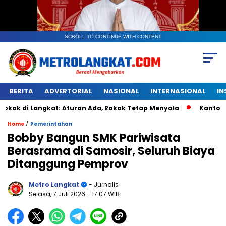
SCROLL TO CONTINUE WITH CONTENT
BERITA
ADVERTORIAL
NASIONAL
INTERNASIONAL
IN
angkat: Aturan Ada, Rokok Tetap Menyala
Kantongan Plast
/
Home
Pemerintahan
Bobby Bangun SMK Pariwisata
Berasrama di Samosir, Seluruh Biaya
Ditanggung Pemprov
Metro Langkat
- Jurnalis
Selasa, 7 Juli 2026
- 17:07 WIB