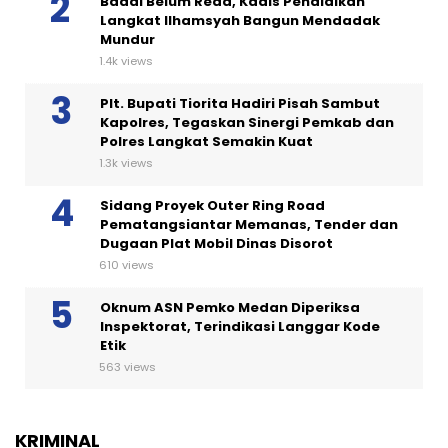
Badai Belum Reda, Kadis Pendidikan
Langkat Ilhamsyah Bangun Mendadak
Mundur
1.4k views
Plt. Bupati Tiorita Hadiri Pisah Sambut
Kapolres, Tegaskan Sinergi Pemkab dan
Polres Langkat Semakin Kuat
1.3k views
Sidang Proyek Outer Ring Road
Pematangsiantar Memanas, Tender dan
Dugaan Plat Mobil Dinas Disorot
610 views
Oknum ASN Pemko Medan Diperiksa
Inspektorat, Terindikasi Langgar Kode
Etik
563 views
KRIMINAL