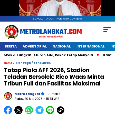
SCROLL TO CONTINUE WITH CONTENT
BERITA
ADVERTORIAL
NASIONAL
INTERNASIONAL
IN
Langkat: Aturan Ada, Rokok Tetap Menyala
Kantongan Plas
/
/
Home
Olah Raga
Pendidikan
Tatap Piala AFF 2026, Stadion
Teladan Bersolek: Rico Waas Minta
Tribun Full dan Fasilitas Maksimal
Metro Langkat
- Jurnalis
Rabu, 20 Mei 2026
- 15:51 WIB