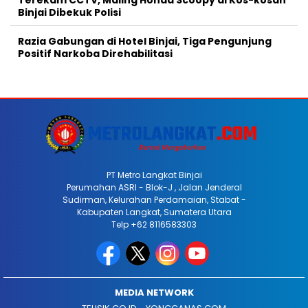
Terekam CCTV, Maling Honda Scoopy di Kos-kosan
Binjai Dibekuk Polisi
Razia Gabungan di Hotel Binjai, Tiga Pengunjung
Positif Narkoba Direhabilitasi
PT Metro Langkat Binjai
Perumahan ASRI - Blok-J , Jalan Jenderal
Sudirman, Kelurahan Perdamaian, Stabat -
Kabupaten Langkat, Sumatera Utara
Telp +62 8116583303
MEDIA NETWORK