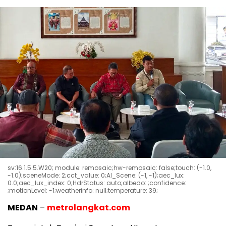
sv:16.1.5.5.W20; module: remosaic;hw-remosaic: false;touch: (-1.0,
-1.0);sceneMode: 2;cct_value: 0;AI_Scene: (-1, -1);aec_lux:
0.0;aec_lux_index: 0;HdrStatus: auto;albedo: ;confidence:
;motionLevel: -1;weatherinfo: null;temperature: 39;
MEDAN
–
metrolangkat.com