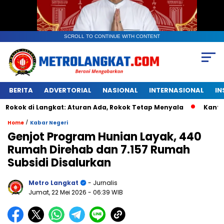
SCROLL TO CONTINUE WITH CONTENT
BERITA
ADVERTORIAL
NASIONAL
INTERNASIONAL
IN
 Langkat: Aturan Ada, Rokok Tetap Menyala
Kantongan Pla
/
Home
Kabar Negeri
Genjot Program Hunian Layak, 440
Rumah Direhab dan 7.157 Rumah
Subsidi Disalurkan
Metro Langkat
- Jurnalis
Jumat, 22 Mei 2026
- 06:39 WIB