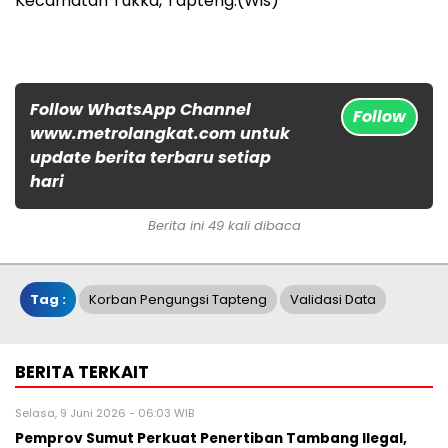
Kecamatan Tukka, Tapteng.(Wis)
Follow WhatsApp Channel
Follow
www.metrolangkat.com untuk
update berita terbaru setiap
hari
Berita ini 49 kali dibaca
Tag :
Korban Pengungsi Tapteng
Validasi Data
BERITA TERKAIT
Selasa, 9 Juni 2026 - 06:03 WIB
Pemprov Sumut Perkuat Penertiban Tambang Ilegal,