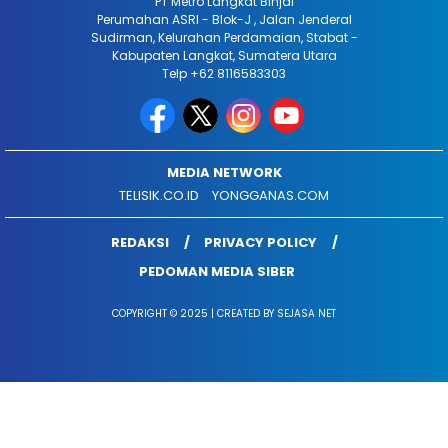
PT Metro Langkat Binjai
Perumahan ASRI - Blok-J , Jalan Jenderal
Sudirman, Kelurahan Perdamaian, Stabat -
Kabupaten Langkat, Sumatera Utara
Telp +62 8116583303
MEDIA NETWORK
TELISIK.CO.ID
YONGGANAS.COM
REDAKSI
PRIVACY POLICY
PEDOMAN MEDIA SIBER
COPYRIGHT © 2025 | CREATED BY SEJASA NET