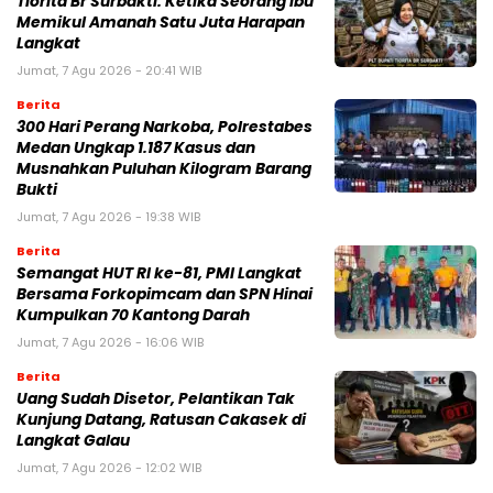
Tiorita Br Surbakti: Ketika Seorang Ibu
Memikul Amanah Satu Juta Harapan
Langkat
Jumat, 7 Agu 2026 - 20:41 WIB
Berita
300 Hari Perang Narkoba, Polrestabes
Medan Ungkap 1.187 Kasus dan
Musnahkan Puluhan Kilogram Barang
Bukti
Jumat, 7 Agu 2026 - 19:38 WIB
Berita
Semangat HUT RI ke-81, PMI Langkat
Bersama Forkopimcam dan SPN Hinai
Kumpulkan 70 Kantong Darah
Jumat, 7 Agu 2026 - 16:06 WIB
Berita
Uang Sudah Disetor, Pelantikan Tak
Kunjung Datang, Ratusan Cakasek di
Langkat Galau
Jumat, 7 Agu 2026 - 12:02 WIB