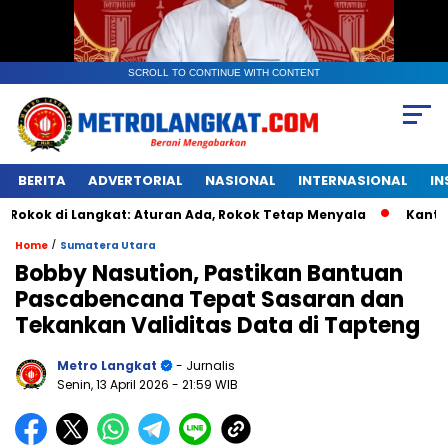
SCROLL TO CONTINUE WITH CONTENT
BERITA
ADVERTORIAL
NASIONAL
INTERNASIONAL
IN
 Langkat: Aturan Ada, Rokok Tetap Menyala
Kantongan Pla
/
Home
Sumatera Utara
Bobby Nasution, Pastikan Bantuan
Pascabencana Tepat Sasaran dan
Tekankan Validitas Data di Tapteng
Metro Langkat
- Jurnalis
Senin, 13 April 2026
- 21:59 WIB