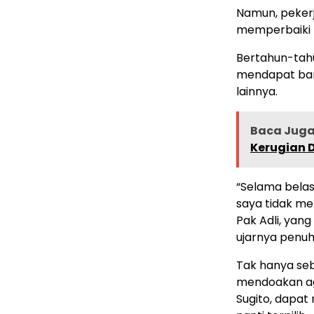
Namun, pekerj
memperbaiki 
Bertahun-tah
mendapat ban
lainnya.
Baca Juga 
Kerugian D
“Selama belasa
saya tidak men
Pak Adli, yan
ujarnya penuh
Tak hanya seb
mendoakan ag
Sugito, dapat