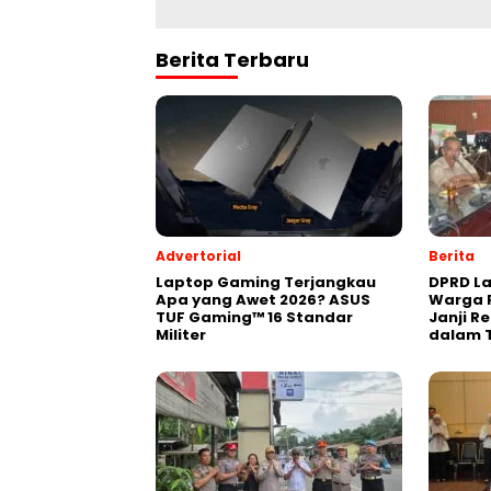
Berita Terbaru
Advertorial
Berita
Laptop Gaming Terjangkau
DPRD La
Apa yang Awet 2026? ASUS
Warga P
TUF Gaming™ 16 Standar
Janji R
Militer
dalam 