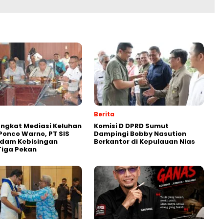
Berita
ngkat Mediasi Keluhan
Komisi D DPRD Sumut
onco Warno, PT SIS
Dampingi Bobby Nasution
edam Kebisingan
Berkantor di Kepulauan Nias
Tiga Pekan