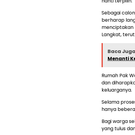
nanti terpilih.
Sebagai calon
berharap lang
menciptakan k
Langkat, ter
Baca Juga 
Menanti K
Rumah Pak War
dan diharapka
keluarganya.
Selama proses
hanya beberap
Bagi warga se
yang tulus dan 