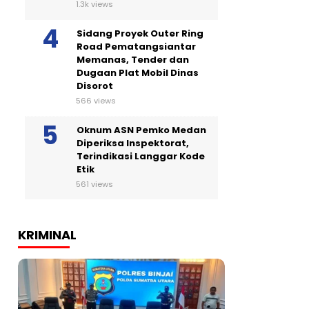
1.3k views
Sidang Proyek Outer Ring
Road Pematangsiantar
Memanas, Tender dan
Dugaan Plat Mobil Dinas
Disorot
566 views
Oknum ASN Pemko Medan
Diperiksa Inspektorat,
Terindikasi Langgar Kode
Etik
561 views
KRIMINAL