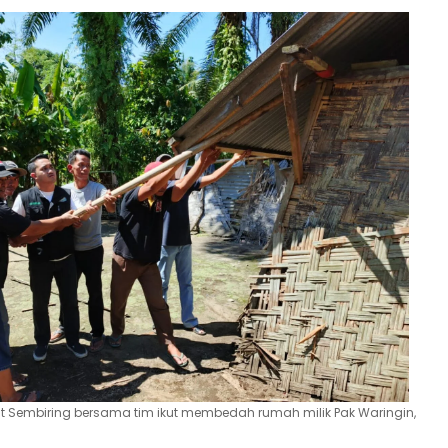
t Sembiring bersama tim ikut membedah rumah milik Pak Waringin,