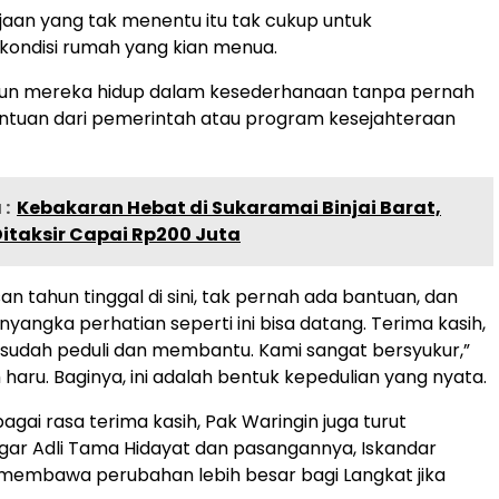
aan yang tak menentu itu tak cukup untuk
kondisi rumah yang kian menua.
un mereka hidup dalam kesederhanaan tanpa pernah
tuan dari pemerintah atau program kesejahteraan
:
Kebakaran Hebat di Sukaramai Binjai Barat,
itaksir Capai Rp200 Juta
n tahun tinggal di sini, tak pernah ada bantuan, dan
yangka perhatian seperti ini bisa datang. Terima kasih,
g sudah peduli dan membantu. Kami sangat bersyukur,”
 haru. Baginya, ini adalah bentuk kepedulian yang nyata.
agai rasa terima kasih, Pak Waringin juga turut
ar Adli Tama Hidayat dan pasangannya, Iskandar
 membawa perubahan lebih besar bagi Langkat jika