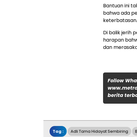
Bantuan ini t
bahwa ada pe
keterbatasan
Di balik jerih
harapan bahw
dan merasakan
Follow Wh
www.metro
berita terb
Tag :
Adli Tama Hidayat Sembiring