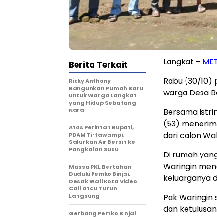
Langkat –
ME
Berita Terkait
Rabu (30/10) p
Ricky Anthony
Bangunkan Rumah Baru
warga Desa Be
untuk Warga Langkat
yang Hidup Sebatang
Kara
Bersama istri
(53) menerim
Atas Perintah Bupati,
dari calon Wak
PDAM Tirtawampu
Salurkan Air Bersih ke
Pangkalan Susu
Di rumah yang
Waringin men
Massa PKL Bertahan
Duduki Pemko Binjai,
keluarganya d
Desak Wali Kota Video
Call atau Turun
Langsung
Pak Waringin 
dan ketulusa
Gerbang Pemko Binjai