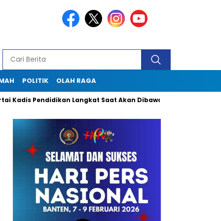
KMAH
POLITIK
OLAH RAGA
s Pendidikan Langkat Saat Akan Dibawa Ke Lapas
Seklur Pek