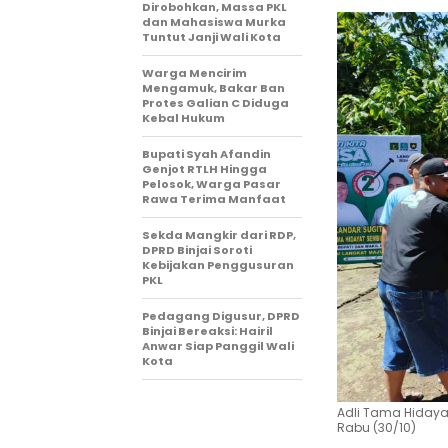
Dirobohkan, Massa PKL
dan Mahasiswa Murka
Tuntut Janji Wali Kota
Warga Mencirim
Mengamuk, Bakar Ban
Protes Galian C Diduga
Kebal Hukum
Bupati Syah Afandin
Genjot RTLH Hingga
Pelosok, Warga Pasar
Rawa Terima Manfaat
Sekda Mangkir dari RDP,
DPRD Binjai Soroti
Kebijakan Penggusuran
PKL
Pedagang Digusur, DPRD
Binjai Bereaksi: Hairil
Anwar Siap Panggil Wali
Kota
Adli Tama Hidaya
Rabu (30/10)