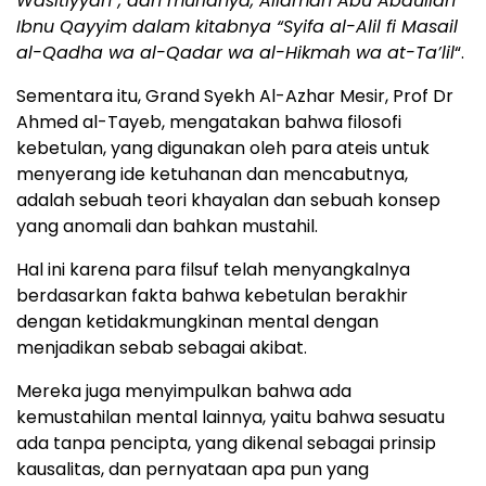
Wasitiyyah”, dan muridnya, Allamah Abu Abdullah
Ibnu Qayyim dalam kitabnya “Syifa al-Alil fi Masail
al-Qadha wa al-Qadar wa al-Hikmah wa at-Ta’lil
“.
Sementara itu, Grand Syekh Al-Azhar Mesir, Prof Dr
Ahmed al-Tayeb, mengatakan bahwa filosofi
kebetulan, yang digunakan oleh para ateis untuk
menyerang ide ketuhanan dan mencabutnya,
adalah sebuah teori khayalan dan sebuah konsep
yang anomali dan bahkan mustahil.
Hal ini karena para filsuf telah menyangkalnya
berdasarkan fakta bahwa kebetulan berakhir
dengan ketidakmungkinan mental dengan
menjadikan sebab sebagai akibat.
Mereka juga menyimpulkan bahwa ada
kemustahilan mental lainnya, yaitu bahwa sesuatu
ada tanpa pencipta, yang dikenal sebagai prinsip
kausalitas, dan pernyataan apa pun yang