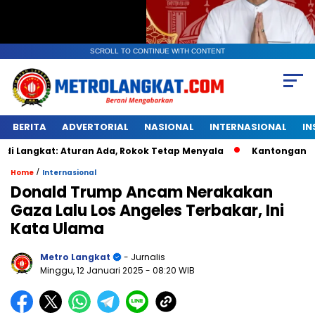
SCROLL TO CONTINUE WITH CONTENT
BERITA
ADVERTORIAL
NASIONAL
INTERNASIONAL
IN
kat: Aturan Ada, Rokok Tetap Menyala
Kantongan Plastik B
/
Home
Internasional
Donald Trump Ancam Nerakakan
Gaza Lalu Los Angeles Terbakar, Ini
Kata Ulama
Metro Langkat
- Jurnalis
Minggu, 12 Januari 2025
- 08:20 WIB