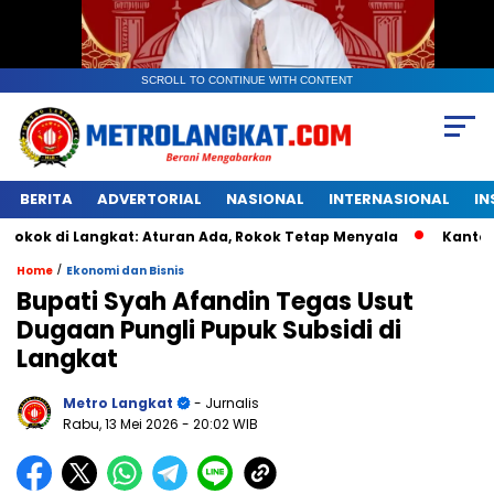
SCROLL TO CONTINUE WITH CONTENT
BERITA
ADVERTORIAL
NASIONAL
INTERNASIONAL
IN
Langkat: Aturan Ada, Rokok Tetap Menyala
Kantongan Plas
/
Home
Ekonomi dan Bisnis
Bupati Syah Afandin Tegas Usut
Dugaan Pungli Pupuk Subsidi di
Langkat
Metro Langkat
- Jurnalis
Rabu, 13 Mei 2026
- 20:02 WIB