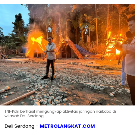
TNI-Polri berhasil mengungkap aktivitas jaringan narkoba di
wilayah Deli Serdang
Deli Serdang –
METROLANGKAT.COM