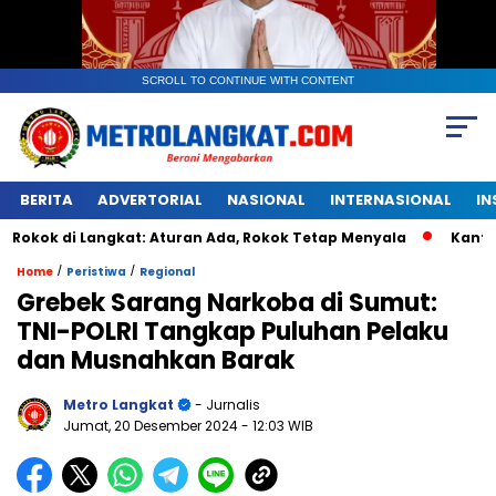
SCROLL TO CONTINUE WITH CONTENT
BERITA
ADVERTORIAL
NASIONAL
INTERNASIONAL
IN
 Langkat: Aturan Ada, Rokok Tetap Menyala
Kantongan Pla
/
/
Home
Peristiwa
Regional
Grebek Sarang Narkoba di Sumut:
TNI-POLRI Tangkap Puluhan Pelaku
dan Musnahkan Barak
Metro Langkat
- Jurnalis
Jumat, 20 Desember 2024
- 12:03 WIB