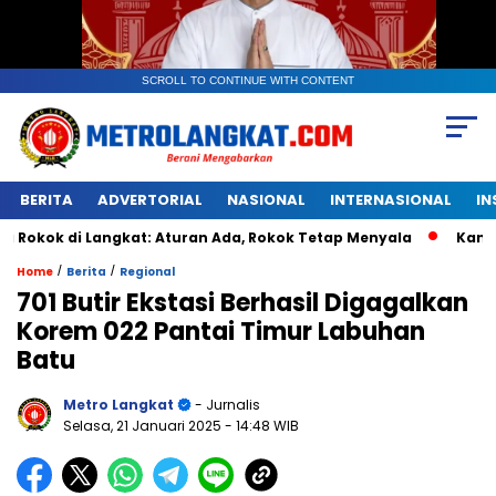
SCROLL TO CONTINUE WITH CONTENT
BERITA
ADVERTORIAL
NASIONAL
INTERNASIONAL
IN
i Langkat: Aturan Ada, Rokok Tetap Menyala
Kantongan Pl
/
/
Home
Berita
Regional
701 Butir Ekstasi Berhasil Digagalkan
Korem 022 Pantai Timur Labuhan
Batu
Metro Langkat
- Jurnalis
Selasa, 21 Januari 2025
- 14:48 WIB