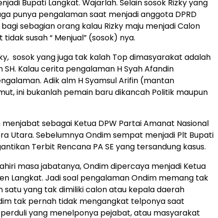
jadi Bupati Langkat. Wajarlah. Selain sosok Rizky yang
 juga punya pengalaman saat menjadi anggota DPRD
a bagi sebagian orang kalau Rizky maju menjadi Calon
 tidak susah “ Menjual” (sosok) nya.
izky, sosok yang juga tak kalah Top dimasyarakat adalah
n SH. Kalau cerita pengalaman H Syah Afandin
galaman. Adik alm H Syamsul Arifin (mantan
ut, ini bukanlah pemain baru dikancah Politik maupun
m menjabat sebagai Ketua DPW Partai Amanat Nasional
ra Utara. Sebelumnya Ondim sempat menjadi Plt Bupati
ntikan Terbit Rencana PA SE yang tersandung kasus.
hiri masa jabatanya, Ondim dipercaya menjadi Ketua
en Langkat. Jadi soal pengalaman Ondim memang tak
 satu yang tak dimiliki calon atau kepala daerah
im tak pernah tidak mengangkat telponya saat
k perduli yang menelponya pejabat, atau masyarakat