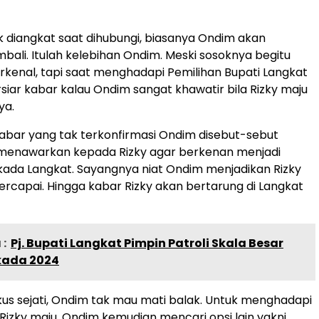
k diangkat saat dihubungi, biasanya Ondim akan
ali. Itulah kelebihan Ondim. Meski sosoknya begitu
erkenal, tapi saat menghadapi Pemilihan Bupati Langkat
rsiar kabar kalau Ondim sangat khawatir bila Rizky maju
ya.
kabar yang tak terkonfirmasi Ondim disebut-sebut
i menawarkan kepada Rizky agar berkenan menjadi
ilkada Langkat. Sayangnya niat Ondim menjadikan Rizky
tercapai. Hingga kabar Rizky akan bertarung di Langkat
:
Pj. Bupati Langkat Pimpin Patroli Skala Besar
lkada 2024
ikus sejati, Ondim tak mau mati balak. Untuk menghadapi
izky maju, Ondim kemudian mencari opsi lain yakni