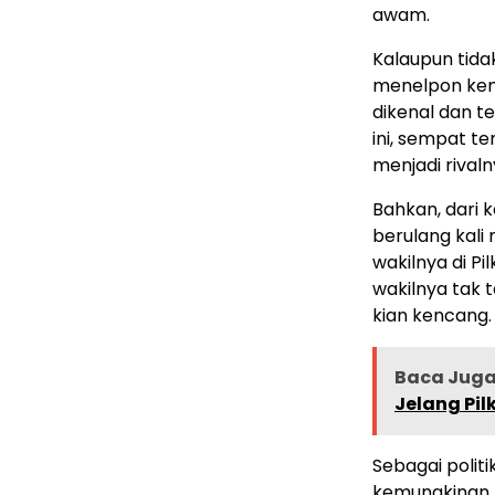
awam.
Kalaupun tida
menelpon kemb
dikenal dan t
ini, sempat te
menjadi rivaln
Bahkan, dari 
berulang kal
wakilnya di P
wakilnya tak 
kian kencang.
Baca Juga 
Jelang Pi
Sebagai polit
kemungkinan R