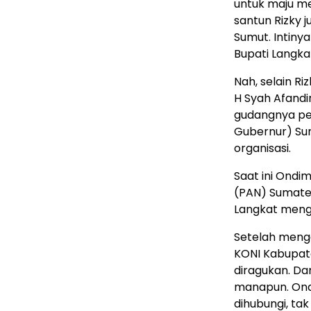
untuk maju men
santun Rizky
Sumut. Intiny
Bupati Langkat
Nah, selain R
H Syah Afandi
gudangnya pen
Gubernur) Sum
organisasi.
Saat ini Ondi
(PAN) Sumate
Langkat menga
Setelah menga
KONI Kabupat
diragukan. Dan
manapun. Ond
dihubungi, ta