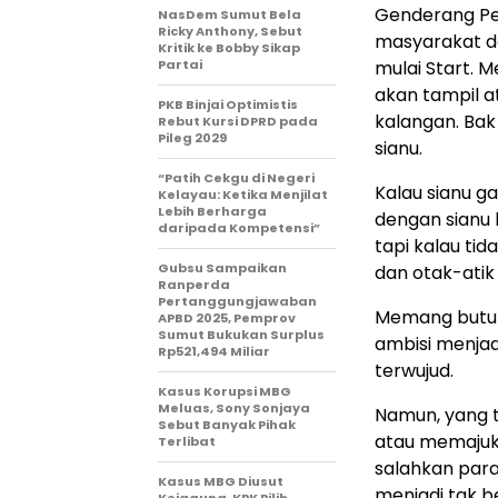
Genderang Pem
NasDem Sumut Bela
Ricky Anthony, Sebut
masyarakat da
Kritik ke Bobby Sikap
Partai
mulai Start. 
akan tampil a
PKB Binjai Optimistis
kalangan. Bak
Rebut Kursi DPRD pada
Pileg 2029
sianu.
“Patih Cekgu di Negeri
Kalau sianu ga
Kelayau: Ketika Menjilat
Lebih Berharga
dengan sianu b
daripada Kompetensi”
tapi kalau tid
Gubsu Sampaikan
dan otak-atik p
Ranperda
Pertanggungjawaban
Memang butuh
APBD 2025, Pemprov
Sumut Bukukan Surplus
ambisi menjad
Rp521,494 Miliar
terwujud.
Kasus Korupsi MBG
Meluas, Sony Sonjaya
Namun, yang t
Sebut Banyak Pihak
atau memajukan
Terlibat
salahkan para
Kasus MBG Diusut
menjadi tak b
Kejagung, KPK Pilih