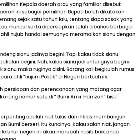
ilihan Kepala daerah atau yang familiar disebut
erah ini sebagai pemilihan Bupati boleh dikatakan
Memang sejak satu tahun lalu, tentang siapa sosok yang
tau muncul serta dipersiapkan telah dibahas berbagai
 ahli nujub handal semuanya meramalkan sianu dengan
ndeng sianu jadinya begini. Tapi kalau tidak sianu
akalan begini. Nah, kalau sianu jadi untungnya begini,
ak sianu maka ruginya disini. Barang kali begitulah rumus
ara ahli “nujum Politik” di Negeri bertuah ini.
 persiapan dan perencanaan yang matang agar
i orang nomor satu di “ Bumi Amir Hamzah” bisa
erpenting adalah niat tulus dan ihklas membangun
 Bumi berseri. Itu kuncinya. Kalau salah niat, jangan
 leluhur negeri ini akan merubah nasib baik anda
erguna.