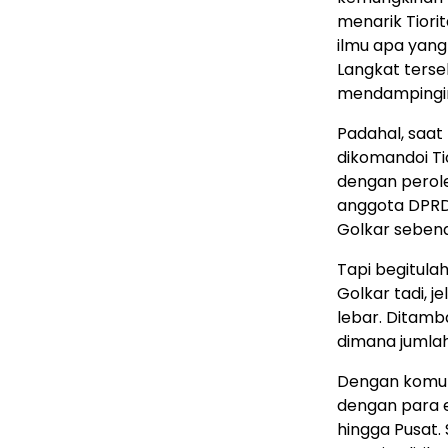
menarik Tiorit
ilmu apa yang
Langkat terse
mendampingi
Padahal, saat 
dikomandoi T
dengan peroleh
anggota DPRD 
Golkar sebena
Tapi begitula
Golkar tadi, j
lebar. Ditamb
dimana jumlah
Dengan komuni
dengan para el
hingga Pusat.