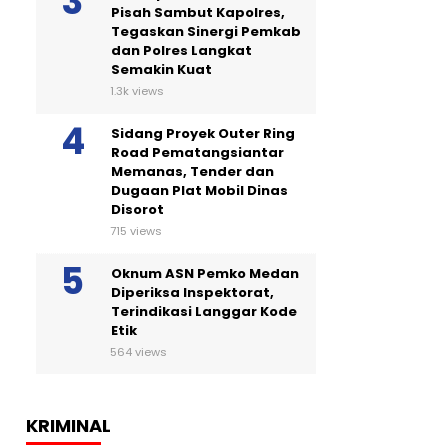
Pisah Sambut Kapolres,
Tegaskan Sinergi Pemkab
dan Polres Langkat
Semakin Kuat
1.3k views
Sidang Proyek Outer Ring
Road Pematangsiantar
Memanas, Tender dan
Dugaan Plat Mobil Dinas
Disorot
715 views
Oknum ASN Pemko Medan
Diperiksa Inspektorat,
Terindikasi Langgar Kode
Etik
564 views
KRIMINAL