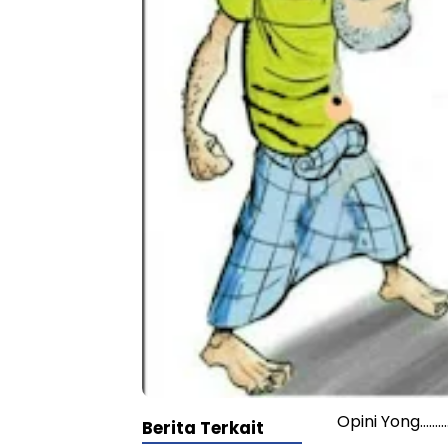
Opini Yong………
Berita Terkait