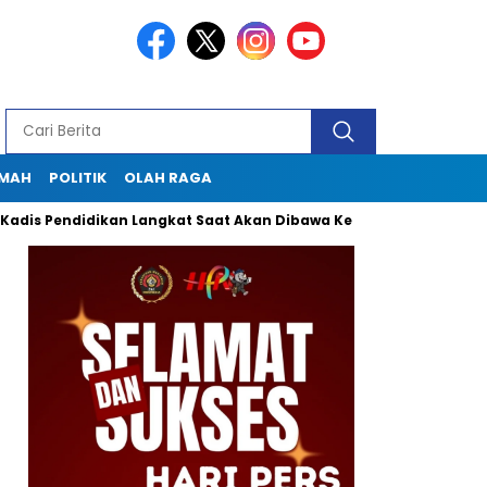
KMAH
POLITIK
OLAH RAGA
ndidikan Langkat Saat Akan Dibawa Ke Lapas
Seklur Pekan G