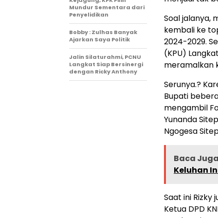
Mundur Sementara dari
Penyelidikan
Soal jalanya, 
kembali ke top
Bobby : Zulhas Banyak
Ajarkan Saya Politik
2024-2029. S
(KPU) Langkat
Jalin Silaturahmi, PCNU
meramalkan ka
Langkat Siap Bersinergi
dengan Ricky Anthony
Serunya.? Kar
Bupati bebera
mengambil For
Yunanda Sitep
Ngogesa Sitep
Baca Juga 
Keluhan In
Saat ini Rizky
Ketua DPD KNP