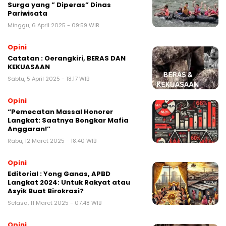
Surga yang ” Diperas” Dinas
Pariwisata
Minggu, 6 April 2025 - 09:59 WIB
Opini
Catatan : Oerangkiri, BERAS DAN
KEKUASAAN
Sabtu, 5 April 2025 - 18:17 WIB
Opini
“Pemecatan Massal Honorer
Langkat: Saatnya Bongkar Mafia
Anggaran!”
Rabu, 12 Maret 2025 - 18:40 WIB
Opini
Editorial : Yong Ganas, APBD
Langkat 2024: Untuk Rakyat atau
Asyik Buat Birokrasi?
Selasa, 11 Maret 2025 - 07:48 WIB
Opini