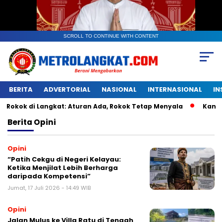
SCROLL TO CONTINUE WITH CONTENT
BERITA
ADVERTORIAL
NASIONAL
INTERNASIONAL
IN
i Langkat: Aturan Ada, Rokok Tetap Menyala
Kantongan Pl
Berita
Opini
Opini
“Patih Cekgu di Negeri Kelayau:
Ketika Menjilat Lebih Berharga
daripada Kompetensi”
Jumat, 17 Juli 2026 - 14:49 WIB
Opini
Jalan Mulus ke Villa Ratu di Tengah