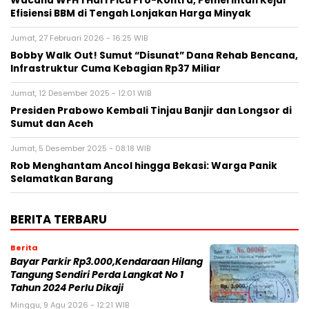
Wacana WFH 1 Hari Picu Pro-Kontra, Pemerintah Kejar
Efisiensi BBM di Tengah Lonjakan Harga Minyak
Jumat, 27 Februari 2026 - 16:25 WIB
Bobby Walk Out! Sumut “Disunat” Dana Rehab Bencana,
Infrastruktur Cuma Kebagian Rp37 Miliar
Jumat, 12 Desember 2025 - 12:01 WIB
Presiden Prabowo Kembali Tinjau Banjir dan Longsor di
Sumut dan Aceh
Jumat, 5 Desember 2025 - 08:18 WIB
Rob Menghantam Ancol hingga Bekasi: Warga Panik
Selamatkan Barang
BERITA TERBARU
Berita
Bayar Parkir Rp3.000,Kendaraan Hilang
Tangung Sendiri Perda Langkat No 1
Tahun 2024 Perlu Dikaji
Minggu, 9 Agu 2026 - 12:21 WIB