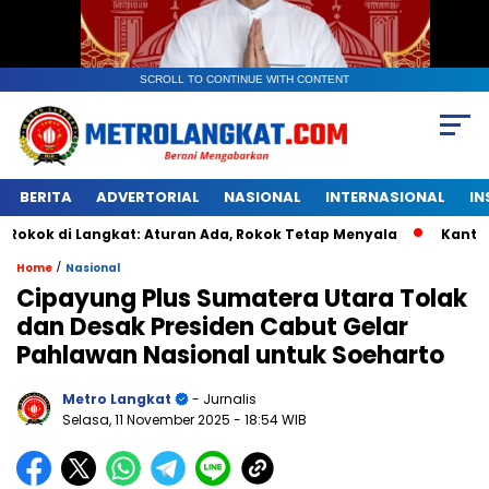
SCROLL TO CONTINUE WITH CONTENT
BERITA
ADVERTORIAL
NASIONAL
INTERNASIONAL
IN
Langkat: Aturan Ada, Rokok Tetap Menyala
Kantongan Plas
/
Home
Nasional
Cipayung Plus Sumatera Utara Tolak
dan Desak Presiden Cabut Gelar
Pahlawan Nasional untuk Soeharto
Metro Langkat
- Jurnalis
Selasa, 11 November 2025
- 18:54 WIB