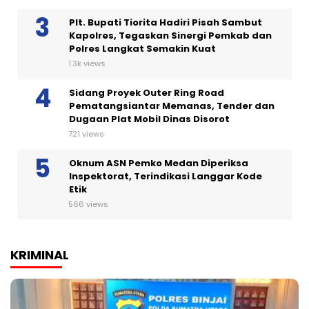
Plt. Bupati Tiorita Hadiri Pisah Sambut
Kapolres, Tegaskan Sinergi Pemkab dan
Polres Langkat Semakin Kuat
1.3k views
Sidang Proyek Outer Ring Road
Pematangsiantar Memanas, Tender dan
Dugaan Plat Mobil Dinas Disorot
721 views
Oknum ASN Pemko Medan Diperiksa
Inspektorat, Terindikasi Langgar Kode
Etik
566 views
KRIMINAL