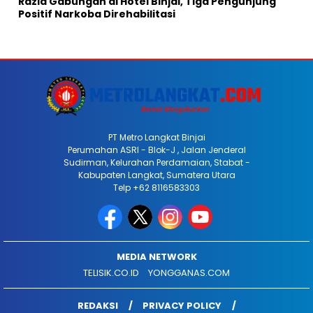
Razia Gabungan di Hotel Binjai, Tiga Pengunjung
Positif Narkoba Direhabilitasi
PT Metro Langkat Binjai
Perumahan ASRI - Blok-J , Jalan Jenderal
Sudirman, Kelurahan Perdamaian, Stabat -
Kabupaten Langkat, Sumatera Utara
Telp +62 8116583303
MEDIA NETWORK
TELISIK.CO.ID
YONGGANAS.COM
REDAKSI
PRIVACY POLICY