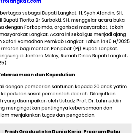
trolangkat.com
bertugas sebagai Bupati Langkat, H. Syah Afandin, SH,
 Bupati Tiorita Br Surbakti, SH, menggelar acara buka
a dengan Forkopimda, organisasi masyarakat, tokoh
masyarakat Langkat. Acara ini sekaligus menjadi ajang
m Safari Ramadhan Pemkab Langkat Tahun 1446 H/2025
matan bagi mantan Penjabat (Pj) Bupati Langkat.
angsung di Jentera Malay, Rumah Dinas Bupati Langkat,
25).
ebersamaan dan Kepedulian
wali dengan pemberian santunan kepada 20 anak yatim
 kepedulian sosial pemerintah daerah. Dilanjutkan
h yang disampaikan oleh Ustadz Prof. Dr. Lahmuddin
 yang mengingatkan pentingnya kebersamaan dan
lam menjalankan tugas dan pengabdian.
:
Fresh Graduate ke Dunia Kerja: Program Rabu