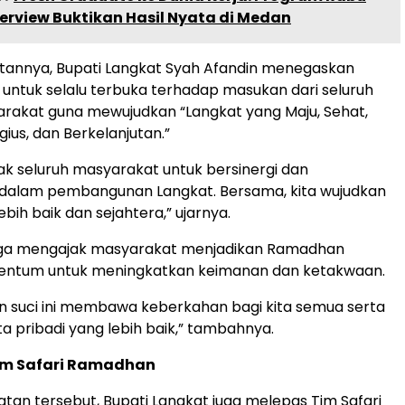
terview Buktikan Hasil Nyata di Medan
annya, Bupati Langkat Syah Afandin menegaskan
ntuk selalu terbuka terhadap masukan dari seluruh
rakat guna mewujudkan “Langkat yang Maju, Sehat,
igius, dan Berkelanjutan.”
k seluruh masyarakat untuk bersinergi dan
i dalam pembangunan Langkat. Bersama, kita wujudkan
bih baik dan sejahtera,” ujarnya.
a juga mengajak masyarakat menjadikan Ramadhan
ntum untuk meningkatkan keimanan dan ketakwaan.
 suci ini membawa keberkahan bagi kita semua serta
ta pribadi yang lebih baik,” tambahnya.
im Safari Ramadhan
an tersebut, Bupati Langkat juga melepas Tim Safari