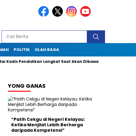
KMAH
POLITIK
OLAH RAGA
s Pendidikan Langkat Saat Akan Dibawa Ke Lapas
Seklur Pek
YONG GANAS
“Patih Cekgu di Negeri Kelayau:
Ketika Menjilat Lebih Berharga
daripada Kompetensi”