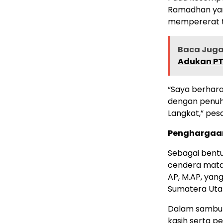
Ramadhan yan
mempererat ta
Baca Juga 
Adukan PT
“Saya berhar
dengan penuh
Langkat,” pes
Penghargaan
Sebagai bent
cendera mata 
AP, M.AP, yan
Sumatera Uta
Dalam sambut
kasih serta p