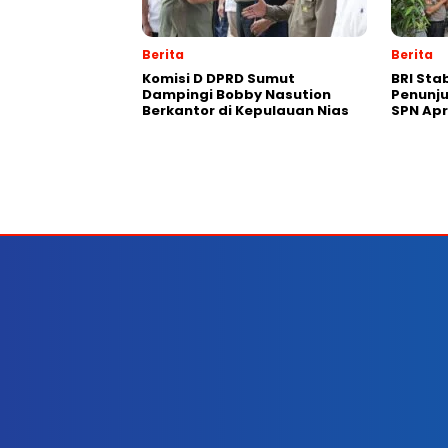
Berita
Berita
Komisi D DPRD Sumut
BRI Sta
Dampingi Bobby Nasution
Penunju
Berkantor di Kepulauan Nias
SPN Apr