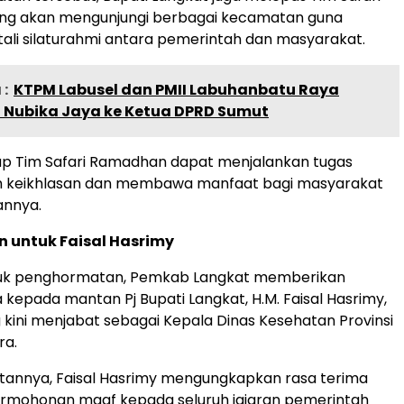
g akan mengunjungi berbagai kecamatan guna
li silaturahmi antara pemerintah dan masyarakat.
:
KTPM Labusel dan PMII Labuhanbatu Raya
 Nubika Jaya ke Ketua DPRD Sumut
ap Tim Safari Ramadhan dapat menjalankan tugas
 keikhlasan dan membawa manfaat bagi masyarakat
annya.
 untuk Faisal Hasrimy
uk penghormatan, Pemkab Langkat memberikan
kepada mantan Pj Bupati Langkat, H.M. Faisal Hasrimy,
g kini menjabat sebagai Kepala Dinas Kesehatan Provinsi
ra.
annya, Faisal Hasrimy mengungkapkan rasa terima
ermohonan maaf kepada seluruh jajaran pemerintah