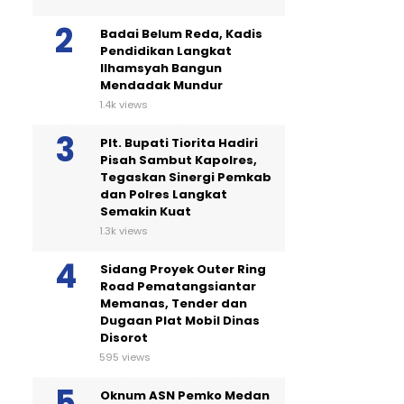
Badai Belum Reda, Kadis
Pendidikan Langkat
Ilhamsyah Bangun
Mendadak Mundur
1.4k views
Plt. Bupati Tiorita Hadiri
Pisah Sambut Kapolres,
Tegaskan Sinergi Pemkab
dan Polres Langkat
Semakin Kuat
1.3k views
Sidang Proyek Outer Ring
Road Pematangsiantar
Memanas, Tender dan
Dugaan Plat Mobil Dinas
Disorot
595 views
Oknum ASN Pemko Medan