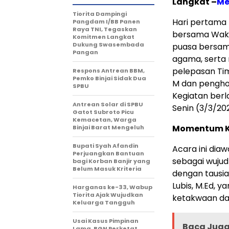
Langkat –
Me
Tiorita Dampingi
Hari pertama 
Pangdam I/BB Panen
Raya TNI, Tegaskan
bersama Wakil
Komitmen Langkat
Dukung Swasembada
puasa bersam
Pangan
agama, serta 
pelepasan Ti
Respons Antrean BBM,
Pemko Binjai Sidak Dua
M dan penghor
SPBU
Kegiatan berl
Antrean Solar di SPBU
Senin (3/3/20
Gatot Subroto Picu
Kemacetan, Warga
Momentum K
Binjai Barat Mengeluh
Bupati Syah Afandin
Acara ini dia
Perjuangkan Bantuan
sebagai wujud
bagi Korban Banjir yang
Belum Masuk Kriteria
dengan tausia
Lubis, M.Ed,
Harganas ke-33, Wabup
Tiorita Ajak Wujudkan
ketakwaan da
Keluarga Tangguh
Usai Kasus Pimpinan
Baca Juga 
Lama, BGN Perketat