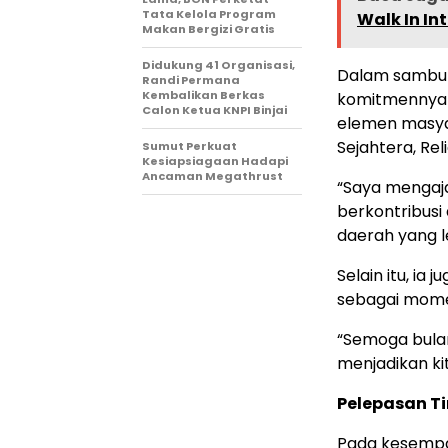
Tata Kelola Program
Walk In In
Makan Bergizi Gratis
Didukung 41 Organisasi,
Dalam sambut
Randi Permana
Kembalikan Berkas
komitmennya u
Calon Ketua KNPI Binjai
elemen masya
Sejahtera, Rel
Sumut Perkuat
Kesiapsiagaan Hadapi
Ancaman Megathrust
“Saya mengaja
berkontribus
daerah yang le
Selain itu, i
sebagai mome
“Semoga bulan
menjadikan ki
Pelepasan T
Pada kesempat