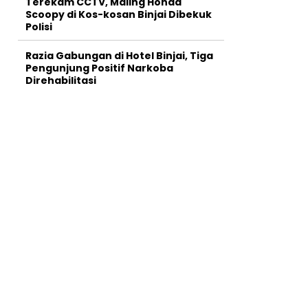
Terekam CCTV, Maling Honda
Scoopy di Kos-kosan Binjai Dibekuk
Polisi
Razia Gabungan di Hotel Binjai, Tiga
Pengunjung Positif Narkoba
Direhabilitasi