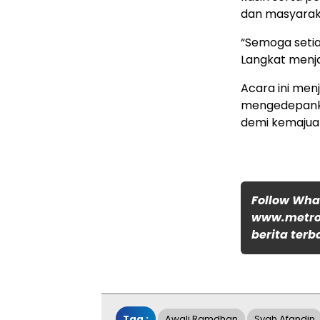
dan masyarak
“Semoga seti
Langkat menja
Acara ini men
mengedepanka
demi kemajua
Follow Wh
www.metro
berita terb
Tag :
Awali Ramdhan
Syah Afandin