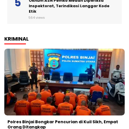
Oknum ASN Pemko Medan Diperiksa
Inspektorat, Terindikasi Langgar Kode
Etik
564 views
KRIMINAL
Polres Binjai Bongkar Pencurian di Kuil Sikh, Empat
Orang Ditangkap