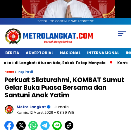
SCROLL TO CONTINUE WITH CONTENT
BERITA
ADVERTORIAL
NASIONAL
INTERNASIONAL
IN
 Langkat: Aturan Ada, Rokok Tetap Menyala
Kantongan Plas
/
Home
Inspiratif
Perkuat Silaturahmi, KOMBAT Sumut
Gelar Buka Puasa Bersama dan
Santuni Anak Yatim
Metro Langkat
- Jurnalis
Kamis, 12 Maret 2026
- 08:39 WIB