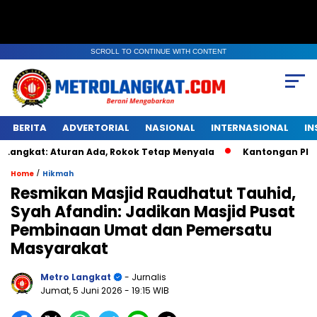
SCROLL TO CONTINUE WITH CONTENT
BERITA
ADVERTORIAL
NASIONAL
INTERNASIONAL
IN
Ada, Rokok Tetap Menyala
Kantongan Plastik Berwarna Kuni
/
Home
Hikmah
Resmikan Masjid Raudhatut Tauhid,
Syah Afandin: Jadikan Masjid Pusat
Pembinaan Umat dan Pemersatu
Masyarakat
Metro Langkat
- Jurnalis
Jumat, 5 Juni 2026
- 19:15 WIB