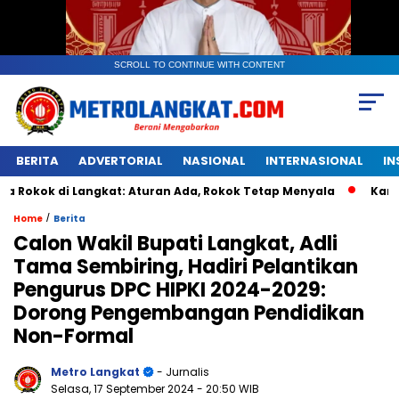
SCROLL TO CONTINUE WITH CONTENT
BERITA
ADVERTORIAL
NASIONAL
INTERNASIONAL
IN
i Langkat: Aturan Ada, Rokok Tetap Menyala
Kantongan Pl
/
Home
Berita
Calon Wakil Bupati Langkat, Adli
Tama Sembiring, Hadiri Pelantikan
Pengurus DPC HIPKI 2024-2029:
Dorong Pengembangan Pendidikan
Non-Formal
Metro Langkat
- Jurnalis
Selasa, 17 September 2024
- 20:50 WIB