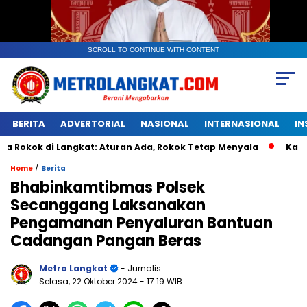
SCROLL TO CONTINUE WITH CONTENT
BERITA
ADVERTORIAL
NASIONAL
INTERNASIONAL
IN
di Langkat: Aturan Ada, Rokok Tetap Menyala
Kantongan Pl
/
Home
Berita
Bhabinkamtibmas Polsek
Secanggang Laksanakan
Pengamanan Penyaluran Bantuan
Cadangan Pangan Beras
Metro Langkat
- Jurnalis
Selasa, 22 Oktober 2024
- 17:19 WIB