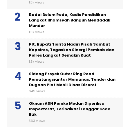
1.5k views
Badai Belum Reda, Kadis Pendidikan
Langkat Ilhamsyah Bangun Mendadak
Mundur
1.5k views
Plt. Bupati Tiorita Hadiri Pisah Sambut
Kapolres, Tegaskan Sinergi Pemkab dan
Polres Langkat Semakin Kuat
1.3k views
Sidang Proyek Outer Ring Road
Pematangsiantar Memanas, Tender dan
Dugaan Plat Mobil Dinas Disorot
649 views
Oknum ASN Pemko Medan Diperiksa
Inspektorat, Terindikasi Langgar Kode
Etik
563 views