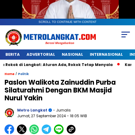
SCROLL TO CONTINUE WITH CONTENT
BERITA
ADVERTORIAL
NASIONAL
INTERNASIONAL
IN
i Langkat: Aturan Ada, Rokok Tetap Menyala
Kantongan Pla
/
Home
Politik
Paslon Walikota Zainuddin Purba
Silaturahmi Dengan BKM Masjid
Nurul Yakin
Metro Langkat
- Jurnalis
Jumat, 27 September 2024
- 18:05 WIB