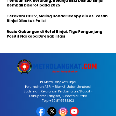
Temuan BPK Berulang, Belanja BBM Dishub Binjai
Kembali Disorot pada 2025
Terekam CCTV, Maling Honda Scoopy di Kos-kosan
Binjai Dibekuk Polisi
Razia Gabungan di Hotel Binjai, Tiga Pengunjung
Positif Narkoba Direhabilitasi
PT Metro Langkat Binjai
Perumahan ASRI - Blok-J , Jalan Jenderal
Sudirman, Kelurahan Perdamaian, Stabat -
Kabupaten Langkat, Sumatera Utara
Telp +62 8116583303