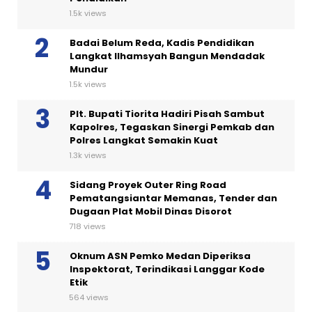
1.5k views
Badai Belum Reda, Kadis Pendidikan
Langkat Ilhamsyah Bangun Mendadak
Mundur
1.5k views
Plt. Bupati Tiorita Hadiri Pisah Sambut
Kapolres, Tegaskan Sinergi Pemkab dan
Polres Langkat Semakin Kuat
1.3k views
Sidang Proyek Outer Ring Road
Pematangsiantar Memanas, Tender dan
Dugaan Plat Mobil Dinas Disorot
718 views
Oknum ASN Pemko Medan Diperiksa
Inspektorat, Terindikasi Langgar Kode
Etik
564 views