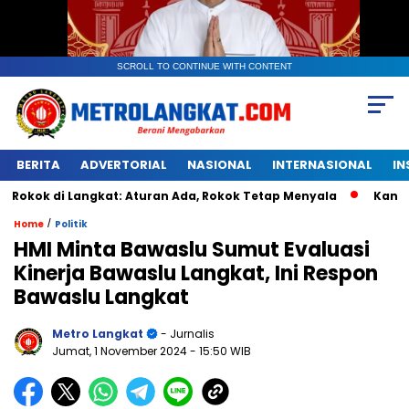
SCROLL TO CONTINUE WITH CONTENT
BERITA
ADVERTORIAL
NASIONAL
INTERNASIONAL
IN
 Langkat: Aturan Ada, Rokok Tetap Menyala
Kantongan Pla
/
Home
Politik
HMI Minta Bawaslu Sumut Evaluasi
Kinerja Bawaslu Langkat, Ini Respon
Bawaslu Langkat
Metro Langkat
- Jurnalis
Jumat, 1 November 2024
- 15:50 WIB