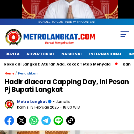
SCROLL TO CONTINUE WITH CONTENT
BERITA
ADVERTORIAL
NASIONAL
INTERNASIONAL
IN
i Langkat: Aturan Ada, Rokok Tetap Menyala
Kantongan Pla
/
Home
Pendidikan
Hadir diacara Capping Day, Ini Pesan
Pj Bupati Langkat
Metro Langkat
- Jurnalis
Kamis, 13 Februari 2025
- 18:00 WIB