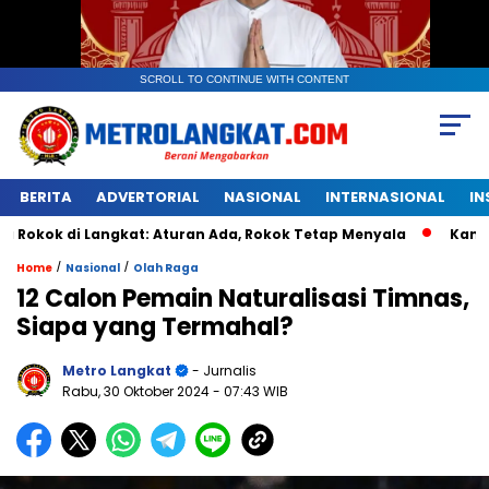
SCROLL TO CONTINUE WITH CONTENT
BERITA
ADVERTORIAL
NASIONAL
INTERNASIONAL
IN
i Langkat: Aturan Ada, Rokok Tetap Menyala
Kantongan Pla
/
/
Home
Nasional
Olah Raga
12 Calon Pemain Naturalisasi Timnas,
Siapa yang Termahal?
Metro Langkat
- Jurnalis
Rabu, 30 Oktober 2024
- 07:43 WIB