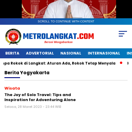
SCROLL TO CONTINUE WITH CONTENT
BERITA
ADVERTORIAL
NASIONAL
INTERNASIONAL
IN
kok di Langkat: Aturan Ada, Rokok Tetap Menyala
Kantong
Berita
Yogyakarta
Wisata
The Joy of Solo Travel: Tips and
Inspiration for Adventuring Alone
Selasa, 28 Maret 2023 - 23:44 WIB