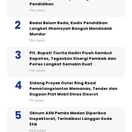
Pendidikan
1.5k views
Badai Belum Reda, Kadis Pendidikan
Langkat Ilhamsyah Bangun Mendadak
Mundur
1.5k views
Plt. Bupati Tiorita Hadiri Pisah Sambut
Kapolres, Tegaskan Sinergi Pemkab dan
Polres Langkat Semakin Kuat
1.3k views
Sidang Proyek Outer Ring Road
Pematangsiantar Memanas, Tender dan
Dugaan Plat Mobil Dinas Disorot
717 views
Oknum ASN Pemko Medan Diperiksa
Inspektorat, Terindikasi Langgar Kode
Etik
564 views