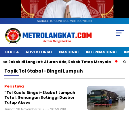
SCROLL TO CONTINUE WITH CONTENT
BERITA
ADVERTORIAL
NASIONAL
INTERNASIONAL
IN
ok di Langkat: Aturan Ada, Rokok Tetap Menyala
Kantongan
Topik
Tol Stabat- Bingai Lumpuh
Peristiwa
“Tol Kuala Bingai–Stabat Lumpuh
Total: Genangan Setinggi Dasbor
Tutup Akses
Jumat, 28 November 2025 - 20:59 WIB