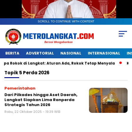
SCROLL TO CONTINUE WITH CONTENT
BERITA
ADVERTORIAL
NASIONAL
INTERNASIONAL
IN
ok di Langkat: Aturan Ada, Rokok Tetap Menyala
Kantonga
Topik
5 Perda 2026
Pemerintahan
Dari Pilkades hingga Aset Daerah,
Langkat Siapkan Lima Ranperda
Strategis Tahun 2026
Rabu, 22 Oktober 2025 - 19:39 WIB