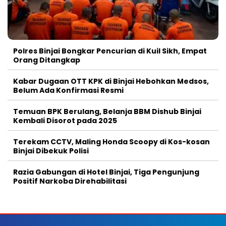
Polres Binjai Bongkar Pencurian di Kuil Sikh, Empat
Orang Ditangkap
Kabar Dugaan OTT KPK di Binjai Hebohkan Medsos,
Belum Ada Konfirmasi Resmi
Temuan BPK Berulang, Belanja BBM Dishub Binjai
Kembali Disorot pada 2025
Terekam CCTV, Maling Honda Scoopy di Kos-kosan
Binjai Dibekuk Polisi
Razia Gabungan di Hotel Binjai, Tiga Pengunjung
Positif Narkoba Direhabilitasi