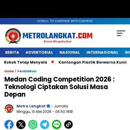
SCROLL TO CONTINUE WITH CONTENT
BERITA
ADVERTORIAL
NASIONAL
INTERNASIONAL
IN
tap Menyala
Kantongan Plastik Berwarna Kuning Ikut Menyer
/
Home
Pendidikan
Medan Coding Competition 2026 :
Teknologi Ciptakan Solusi Masa
Depan
Metro Langkat
- Jurnalis
Minggu, 10 Mei 2026
- 06:50 WIB