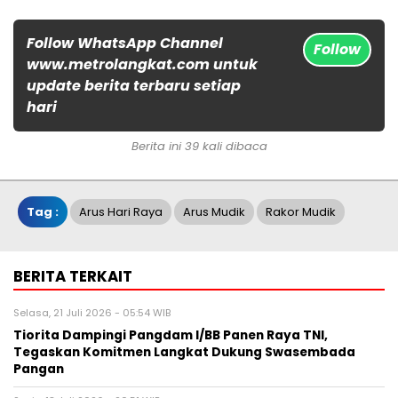
Follow WhatsApp Channel
Follow
www.metrolangkat.com untuk
update berita terbaru setiap
hari
Berita ini 39 kali dibaca
Tag :
Arus Hari Raya
Arus Mudik
Rakor Mudik
BERITA TERKAIT
Selasa, 21 Juli 2026 - 05:54 WIB
Tiorita Dampingi Pangdam I/BB Panen Raya TNI,
Tegaskan Komitmen Langkat Dukung Swasembada
Pangan