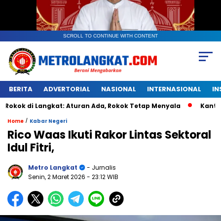
SCROLL TO CONTINUE WITH CONTENT
BERITA
ADVERTORIAL
NASIONAL
INTERNASIONAL
IN
 Langkat: Aturan Ada, Rokok Tetap Menyala
Kantongan Pla
/
Home
Kabar Negeri
Rico Waas Ikuti Rakor Lintas Sektoral
Idul Fitri,
Metro Langkat
- Jurnalis
Senin, 2 Maret 2026
- 23:12 WIB