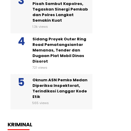
Pisah Sambut Kapolres,
Tegaskan Sinergi Pemkab
dan Polres Langkat
Semakin Kuat
1.3k views
Sidang Proyek Outer Ring
Road Pematangsiantar
Memanas, Tender dan
Dugaan Plat Mobil Dinas
Disorot
721 views
Oknum ASN Pemko Medan
Diperiksa Inspektorat,
Terindikasi Langgar Kode
Etik
565 views
KRIMINAL