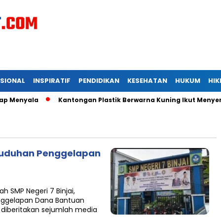
ASIONAL
INSPIRATIF
PENDIDIKAN
KESEHATAN
HUKUM
HI
yala
Kantongan Plastik Berwarna Kuning Ikut Menyertai Kad
 Tuduhan Penggelapan
 SMP Negeri 7 Binjai,
nggelapan Dana Bantuan
diberitakan sejumlah media