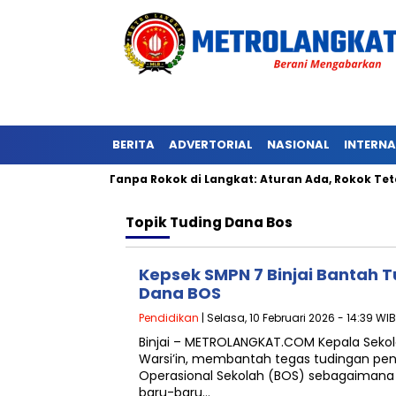
BERITA
ADVERTORIAL
NASIONAL
INTERN
Kawasan Tanpa Rokok di Langkat: Aturan Ada, Rokok Tetap Men
Topik
Tuding Dana Bos
Kepsek SMPN 7 Binjai Bantah
Dana BOS
Pendidikan
| Selasa, 10 Februari 2026 - 14:39 WIB
Binjai – METROLANGKAT.COM Kepala Sekolah
Warsi’in, membantah tegas tudingan pe
Operasional Sekolah (BOS) sebagaimana 
baru-baru…