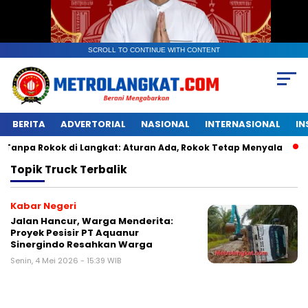
SCROLL TO CONTINUE WITH CONTENT
BERITA
ADVERTORIAL
NASIONAL
INTERNASIONAL
IN
Rokok di Langkat: Aturan Ada, Rokok Tetap Menyala
Kanto
Topik
Truck Terbalik
Kabar Negeri
Jalan Hancur, Warga Menderita:
Proyek Pesisir PT Aquanur
Sinergindo Resahkan Warga
Senin, 4 Mei 2026 - 15:39 WIB