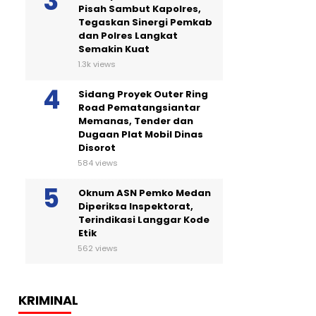
Pisah Sambut Kapolres,
Tegaskan Sinergi Pemkab
dan Polres Langkat
Semakin Kuat
1.3k views
Sidang Proyek Outer Ring
Road Pematangsiantar
Memanas, Tender dan
Dugaan Plat Mobil Dinas
Disorot
584 views
Oknum ASN Pemko Medan
Diperiksa Inspektorat,
Terindikasi Langgar Kode
Etik
562 views
KRIMINAL