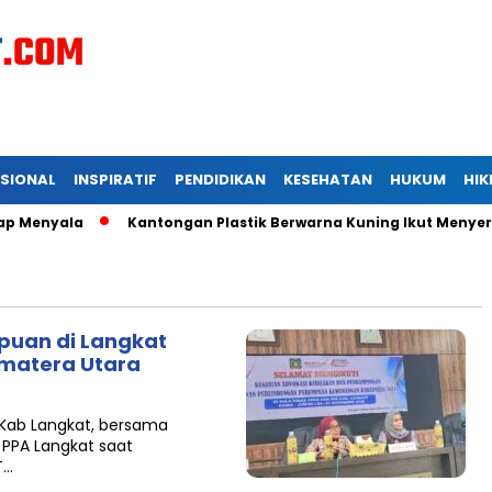
ASIONAL
INSPIRATIF
PENDIDIKAN
KESEHATAN
HUKUM
HI
yala
Kantongan Plastik Berwarna Kuning Ikut Menyertai Kad
puan di Langkat
umatera Utara
 Kab Langkat, bersama
 PPA Langkat saat
T…