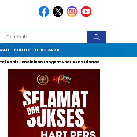
KMAH
POLITIK
OLAH RAGA
is Pendidikan Langkat Saat Akan Dibawa Ke Lapas
Seklur Pe