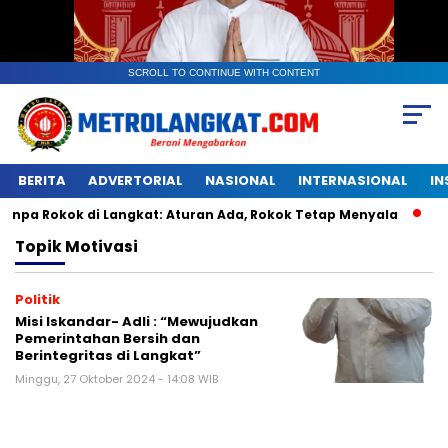
SCROLL TO CONTINUE WITH CONTENT
BERITA
ADVERTORIAL
NASIONAL
INTERNASIONAL
IN
okok di Langkat: Aturan Ada, Rokok Tetap Menyala
Kantong
Topik
Motivasi
Politik
Misi Iskandar- Adli : “Mewujudkan
Pemerintahan Bersih dan
Berintegritas di Langkat”
Minggu, 27 Oktober 2024 - 14:08 WIB